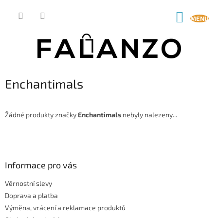
Přejít
na
NÁKUP
obsah
KOŠÍK
Enchantimals
Žádné produkty značky
Enchantimals
nebyly nalezeny...
Z
á
p
a
Informace pro vás
t
Věrnostní slevy
í
Doprava a platba
Výměna, vrácení a reklamace produktů