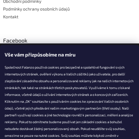
Obchodní podmínky
Podmínky ochrany osobních údajů
Kontakt
Facebook
Vše vám přizpůsobíme na míru
Společnost Falanzo používá cookies pro bezpečné a spolehlivé fungování svých
internetových stránek, ověření výkonu a Vašich zážitků jako uživatele, pro další
KONTAKT
zlepšování zásadního obsahu a personalizované reklamy jak na našich internetových
stránkách, tak také na stránkách třetích poskytovatelů. Využíváme k tomu získané
info@falanzo.cz
informace, včetně údajů o užívání internetových stránek a o koncových zařízeních.
Falanzo.cz
Kliknutím na „OK“ souhlasíte s používáním cookies ke zpracování Vašich osobních
FalanzoCZ
údajů, včetně jejich předávání našim marketingovým partnerům (třetí osoby). Naši
partneři využívají cookies a jiné technologie rovněž k personalizaci, měření a analýze
reklamy. Pokud to odmítnete budeme používat jen základní cookies a bohužel
nebudete dostávat žádný personalizovaný obsah. Pokud neudělíte svůj souhlas,
omezíme se pouze na nutné cookies. Svůj souhlas můžete kdykoli změnit v