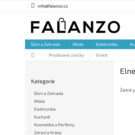
Přejít
info@falanzo.cz
na
obsah
Dům a Zahrada
Móda
Elektronika
Ku
Domů
Prodávané značky
Elnett
P
Elne
o
Přeskočit
s
Kategorie
kategorie
t
r
Žádné p
Dům a Zahrada
a
Móda
n
Elektronika
n
í
Kuchyně
p
Kosmetika a Parfémy
a
Zdraví a Krása