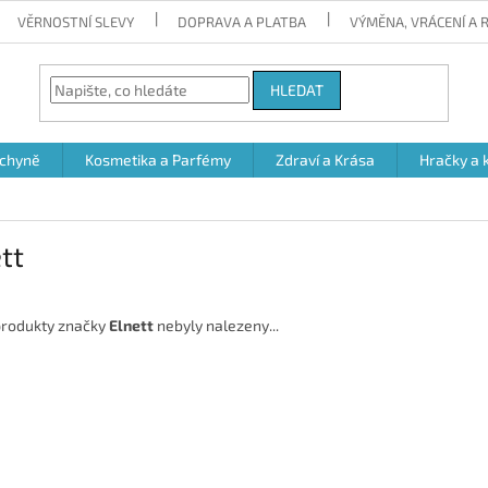
VĚRNOSTNÍ SLEVY
DOPRAVA A PLATBA
VÝMĚNA, VRÁCENÍ A
HLEDAT
chyně
Kosmetika a Parfémy
Zdraví a Krása
Hračky a 
tt
rodukty značky
Elnett
nebyly nalezeny...