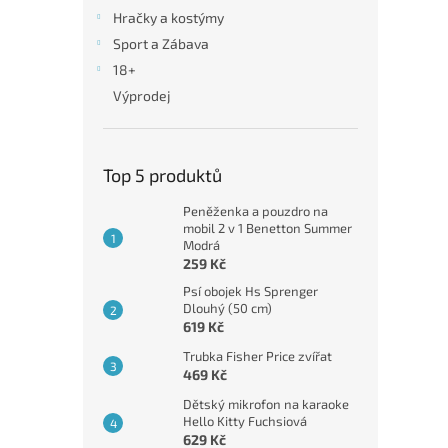
n
Hračky a kostýmy
e
Sport a Zábava
l
18+
Výprodej
Top 5 produktů
Peněženka a pouzdro na
mobil 2 v 1 Benetton Summer
Modrá
259 Kč
Psí obojek Hs Sprenger
Dlouhý (50 cm)
619 Kč
Trubka Fisher Price zvířat
469 Kč
Dětský mikrofon na karaoke
Hello Kitty Fuchsiová
629 Kč