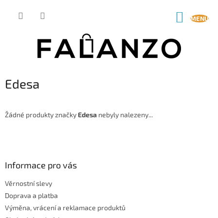
Přejít
na
NÁKUP
obsah
KOŠÍK
Edesa
Žádné produkty značky
Edesa
nebyly nalezeny...
Z
á
p
a
Informace pro vás
t
Věrnostní slevy
í
Doprava a platba
Výměna, vrácení a reklamace produktů