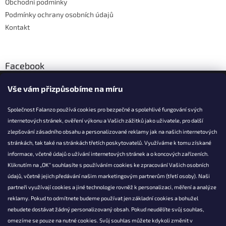
Obchodní podmínky
Podmínky ochrany osobních údajů
Kontakt
Facebook
Vše vám přizpůsobíme na míru
Společnost Falanzo používá cookies pro bezpečné a spolehlivé fungování svých
internetových stránek, ověření výkonu a Vašich zážitků jako uživatele, pro další
KONTAKT
zlepšování zásadního obsahu a personalizované reklamy jak na našich internetových
stránkách, tak také na stránkách třetích poskytovatelů. Využíváme k tomu získané
info@falanzo.cz
informace, včetně údajů o užívání internetových stránek a o koncových zařízeních.
Falanzo.cz
Kliknutím na „OK“ souhlasíte s používáním cookies ke zpracování Vašich osobních
FalanzoCZ
údajů, včetně jejich předávání našim marketingovým partnerům (třetí osoby). Naši
partneři využívají cookies a jiné technologie rovněž k personalizaci, měření a analýze
reklamy. Pokud to odmítnete budeme používat jen základní cookies a bohužel
nebudete dostávat žádný personalizovaný obsah. Pokud neudělíte svůj souhlas,
omezíme se pouze na nutné cookies. Svůj souhlas můžete kdykoli změnit v