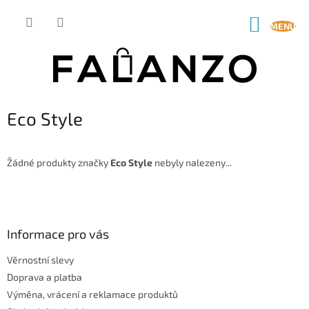
Přejít
na
NÁKUP
obsah
KOŠÍK
Eco Style
Žádné produkty značky
Eco Style
nebyly nalezeny...
Z
á
p
a
Informace pro vás
t
Věrnostní slevy
í
Doprava a platba
Výměna, vrácení a reklamace produktů