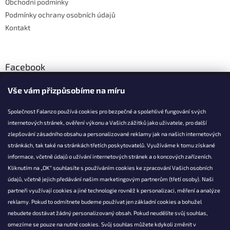
Obchodní podmínky
Podmínky ochrany osobních údajů
Kontakt
Facebook
Vše vám přizpůsobíme na míru
Společnost Falanzo používá cookies pro bezpečné a spolehlivé fungování svých
internetových stránek, ověření výkonu a Vašich zážitků jako uživatele, pro další
KONTAKT
zlepšování zásadního obsahu a personalizované reklamy jak na našich internetových
stránkách, tak také na stránkách třetích poskytovatelů. Využíváme k tomu získané
info@falanzo.cz
informace, včetně údajů o užívání internetových stránek a o koncových zařízeních.
Falanzo.cz
Kliknutím na „OK“ souhlasíte s používáním cookies ke zpracování Vašich osobních
FalanzoCZ
údajů, včetně jejich předávání našim marketingovým partnerům (třetí osoby). Naši
partneři využívají cookies a jiné technologie rovněž k personalizaci, měření a analýze
reklamy. Pokud to odmítnete budeme používat jen základní cookies a bohužel
nebudete dostávat žádný personalizovaný obsah. Pokud neudělíte svůj souhlas,
omezíme se pouze na nutné cookies. Svůj souhlas můžete kdykoli změnit v