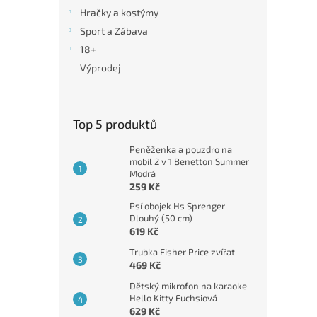
n
Hračky a kostýmy
e
Sport a Zábava
l
18+
Výprodej
Top 5 produktů
Peněženka a pouzdro na
mobil 2 v 1 Benetton Summer
Modrá
259 Kč
Psí obojek Hs Sprenger
Dlouhý (50 cm)
619 Kč
Trubka Fisher Price zvířat
469 Kč
Dětský mikrofon na karaoke
Hello Kitty Fuchsiová
629 Kč