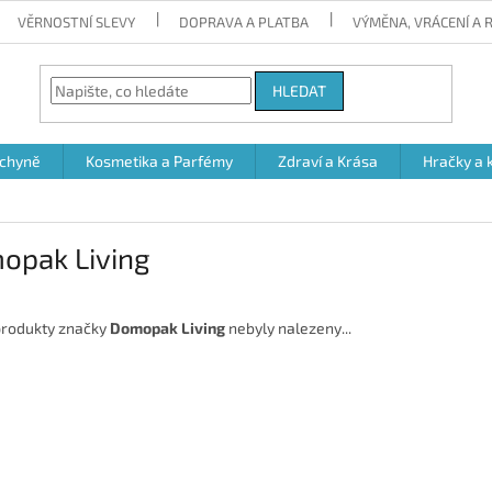
VĚRNOSTNÍ SLEVY
DOPRAVA A PLATBA
VÝMĚNA, VRÁCENÍ A
HLEDAT
chyně
Kosmetika a Parfémy
Zdraví a Krása
Hračky a 
opak Living
rodukty značky
Domopak Living
nebyly nalezeny...