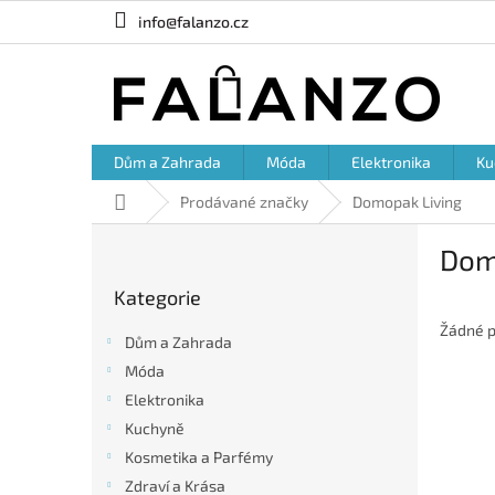
Přejít
info@falanzo.cz
na
obsah
Dům a Zahrada
Móda
Elektronika
Ku
Domů
Prodávané značky
Domopak Living
P
Dom
o
Přeskočit
s
Kategorie
kategorie
t
r
Žádné p
Dům a Zahrada
a
Móda
n
Elektronika
n
í
Kuchyně
p
Kosmetika a Parfémy
a
Zdraví a Krása