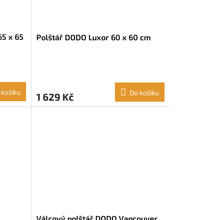
65 x 65
Polštář DODO Luxor 60 x 60 cm
 košíku
Do košíku
1 629 Kč
Válcový polštář DODO Vancouver