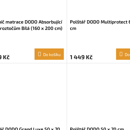
ič matrace DODO Absorbující
Polštář DODO Multiprotect 
 roztočům Bílá (160 x 200 cm)
cm
Do košíku
Do
9 Kč
1 449 Kč
ář DODO Grand Luxe 50 x 70
Polštář DODO 50 x 70 cm