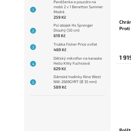
Peněženka a pouzdro na
mobil 2 v 1 Benetton Summer
Modrá
259 Kč
Chrán
Psí obojek Hs Sprenger
Proti
Dlouhý (50 cm)
619 Kč
Trubka Fisher Price zvířat
469 Kč
1 91
Dětský mikrofon na karaoke
Hello Kitty Fuchsiová
629 Kč
Dámské hodinky Nine West
NW-2669GYRT (Ø 35 mm)
589 Kč
Polšt