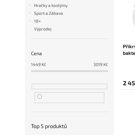
i
r
n
Hračky a kostýmy
s
o
e
Sport a Zábava
p
d
l
r
u
18+
o
k
Výprodej
d
t
u
ů
Přikr
k
bakte
Cena
t
x 220
ů
1449
Kč
3019
Kč
2 45
Top 5 produktů