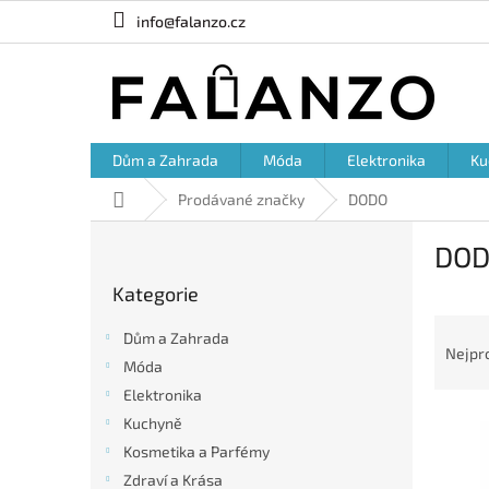
Přejít
info@falanzo.cz
na
obsah
Dům a Zahrada
Móda
Elektronika
Ku
Domů
Prodávané značky
DODO
P
DO
o
Přeskočit
s
Kategorie
kategorie
t
Ř
r
Dům a Zahrada
a
a
Nejpr
Móda
z
n
e
Elektronika
n
V
n
í
Kuchyně
ý
í
p
Kosmetika a Parfémy
p
p
a
Zdraví a Krása