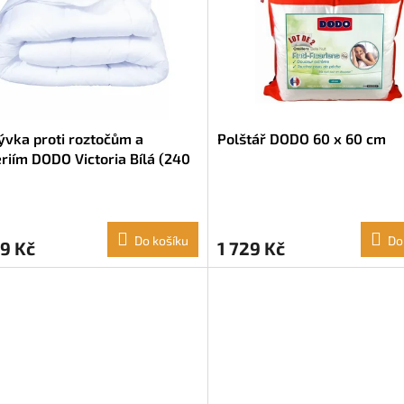
ývka proti roztočům a
Polštář DODO 60 x 60 cm
riím DODO Victoria Bílá (240
 cm)
Do košíku
Do
9 Kč
1 729 Kč