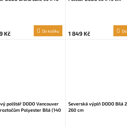
Do košíku
Do
9 Kč
1 849 Kč
ový polštář DODO Vancouver
Severská výplň DODO Bílá 
 roztočům Polyester Bílá (140
260 cm