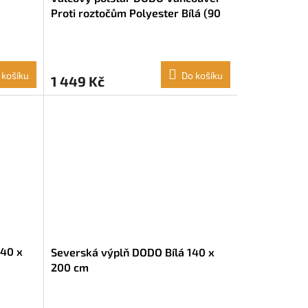
Proti roztočům Polyester Bílá (90
cm)
 košíku
Do košíku
1 449 Kč
240 x
Severská výplň DODO Bílá 140 x
200 cm