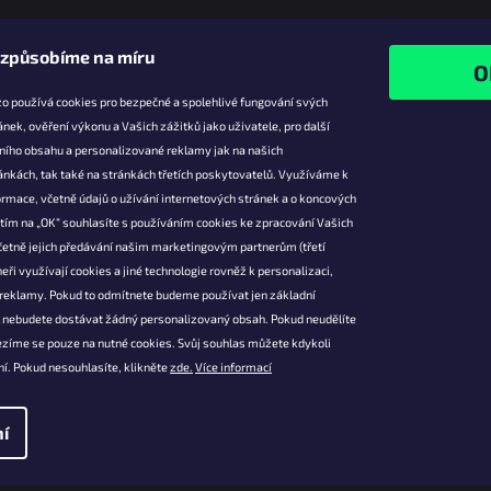
O
v
l
izpůsobíme na míru
á
d
o používá cookies pro bezpečné a spolehlivé fungování svých
a
ánek, ověření výkonu a Vašich zážitků jako uživatele, pro další
c
í
ního obsahu a personalizované reklamy jak na našich
e pro vás
Facebook
p
ánkách, tak také na stránkách třetích poskytovatelů. Využíváme k
r
slevy
rmace, včetně údajů o užívání internetových stránek a o koncových
v
platba
utím na „OK“ souhlasíte s používáním cookies ke zpracování Vašich
k
četně jejich předávání našim marketingovým partnerům (třetí
ácení a
y
 produktů
eři využívají cookies a jiné technologie rovněž k personalizaci,
v
 reklamy. Pokud to odmítnete budeme používat jen základní
ý
podmínky
p
l nebudete dostávat žádný personalizovaný obsah. Pokud neudělíte
ochrany osobních
i
ezíme se pouze na nutné cookies. Svůj souhlas můžete kdykoli
s
í. Pokud nesouhlasíte, klikněte
zde.
Více informací
u
í