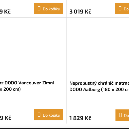
Do košíku
Do
9 Kč
3 019 Kč
oz DODO Vancouver Zimní
Nepropustný chránič matra
x 200 cm)
DODO Aalborg (180 x 200 c
Do košíku
Do
9 Kč
1 829 Kč