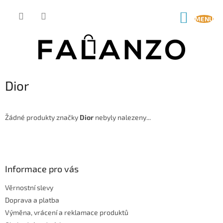
Přejít
na
NÁKUP
obsah
KOŠÍK
Dior
Žádné produkty značky
Dior
nebyly nalezeny...
Z
á
p
a
Informace pro vás
t
Věrnostní slevy
í
Doprava a platba
Výměna, vrácení a reklamace produktů