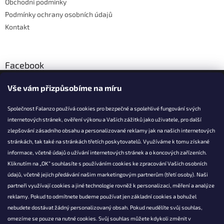
Obchodní podmínky
Podmínky ochrany osobních údajů
Kontakt
Facebook
Vše vám přizpůsobíme na míru
Společnost Falanzo používá cookies pro bezpečné a spolehlivé fungování svých
internetových stránek, ověření výkonu a Vašich zážitků jako uživatele, pro další
KONTAKT
zlepšování zásadního obsahu a personalizované reklamy jak na našich internetových
stránkách, tak také na stránkách třetích poskytovatelů. Využíváme k tomu získané
info@falanzo.cz
informace, včetně údajů o užívání internetových stránek a o koncových zařízeních.
Falanzo.cz
Kliknutím na „OK“ souhlasíte s používáním cookies ke zpracování Vašich osobních
FalanzoCZ
údajů, včetně jejich předávání našim marketingovým partnerům (třetí osoby). Naši
partneři využívají cookies a jiné technologie rovněž k personalizaci, měření a analýze
reklamy. Pokud to odmítnete budeme používat jen základní cookies a bohužel
nebudete dostávat žádný personalizovaný obsah. Pokud neudělíte svůj souhlas,
omezíme se pouze na nutné cookies. Svůj souhlas můžete kdykoli změnit v