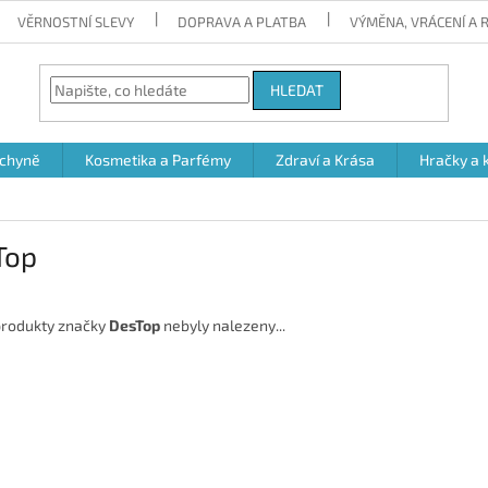
VĚRNOSTNÍ SLEVY
DOPRAVA A PLATBA
VÝMĚNA, VRÁCENÍ A
HLEDAT
chyně
Kosmetika a Parfémy
Zdraví a Krása
Hračky a 
Top
rodukty značky
DesTop
nebyly nalezeny...