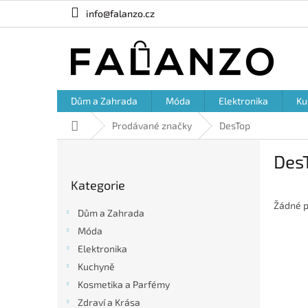
Přejít
info@falanzo.cz
na
obsah
Dům a Zahrada
Móda
Elektronika
Ku
Domů
Prodávané značky
DesTop
P
Des
o
Přeskočit
s
Kategorie
kategorie
t
r
Žádné p
Dům a Zahrada
a
Móda
n
Elektronika
n
í
Kuchyně
p
Kosmetika a Parfémy
a
Zdraví a Krása