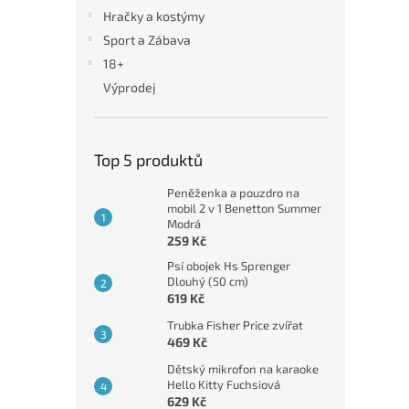
n
Hračky a kostýmy
e
Sport a Zábava
l
18+
Výprodej
Top 5 produktů
Peněženka a pouzdro na
mobil 2 v 1 Benetton Summer
Modrá
259 Kč
Psí obojek Hs Sprenger
Dlouhý (50 cm)
619 Kč
Trubka Fisher Price zvířat
469 Kč
Dětský mikrofon na karaoke
Hello Kitty Fuchsiová
629 Kč