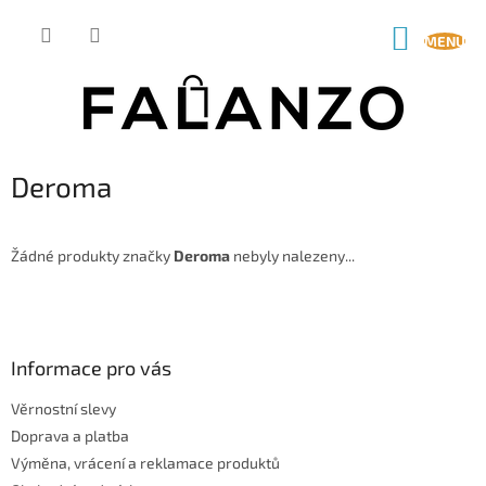
Přejít
na
NÁKUP
obsah
KOŠÍK
Deroma
Žádné produkty značky
Deroma
nebyly nalezeny...
Z
á
p
a
Informace pro vás
t
Věrnostní slevy
í
Doprava a platba
Výměna, vrácení a reklamace produktů