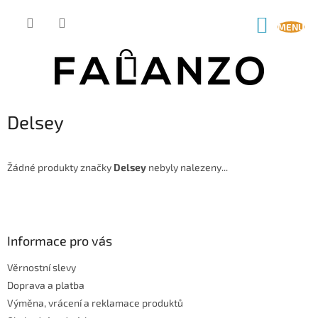
Přejít
na
NÁKUP
obsah
KOŠÍK
Delsey
Žádné produkty značky
Delsey
nebyly nalezeny...
Z
á
p
a
Informace pro vás
t
Věrnostní slevy
í
Doprava a platba
Výměna, vrácení a reklamace produktů