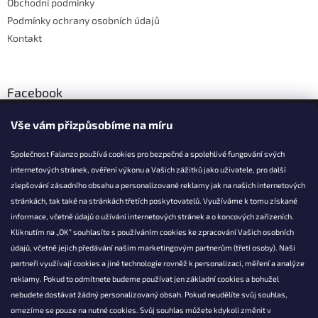
Obchodní podmínky
Podmínky ochrany osobních údajů
Kontakt
Facebook
Vše vám přizpůsobíme na míru
Společnost Falanzo používá cookies pro bezpečné a spolehlivé fungování svých
internetových stránek, ověření výkonu a Vašich zážitků jako uživatele, pro další
KONTAKT
zlepšování zásadního obsahu a personalizované reklamy jak na našich internetových
stránkách, tak také na stránkách třetích poskytovatelů. Využíváme k tomu získané
info@falanzo.cz
informace, včetně údajů o užívání internetových stránek a o koncových zařízeních.
Falanzo.cz
Kliknutím na „OK“ souhlasíte s používáním cookies ke zpracování Vašich osobních
FalanzoCZ
údajů, včetně jejich předávání našim marketingovým partnerům (třetí osoby). Naši
partneři využívají cookies a jiné technologie rovněž k personalizaci, měření a analýze
reklamy. Pokud to odmítnete budeme používat jen základní cookies a bohužel
nebudete dostávat žádný personalizovaný obsah. Pokud neudělíte svůj souhlas,
omezíme se pouze na nutné cookies. Svůj souhlas můžete kdykoli změnit v