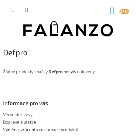
Přejít
na
NÁKUP
obsah
KOŠÍK
Defpro
Žádné produkty značky
Defpro
nebyly nalezeny...
Z
á
p
a
Informace pro vás
t
Věrnostní slevy
í
Doprava a platba
Výměna, vrácení a reklamace produktů