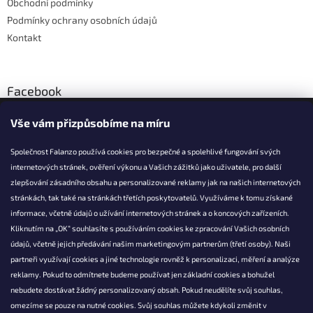
Obchodní podmínky
Podmínky ochrany osobních údajů
Kontakt
Facebook
Vše vám přizpůsobíme na míru
Společnost Falanzo používá cookies pro bezpečné a spolehlivé fungování svých
internetových stránek, ověření výkonu a Vašich zážitků jako uživatele, pro další
KONTAKT
zlepšování zásadního obsahu a personalizované reklamy jak na našich internetových
stránkách, tak také na stránkách třetích poskytovatelů. Využíváme k tomu získané
info@falanzo.cz
informace, včetně údajů o užívání internetových stránek a o koncových zařízeních.
Falanzo.cz
Kliknutím na „OK“ souhlasíte s používáním cookies ke zpracování Vašich osobních
FalanzoCZ
údajů, včetně jejich předávání našim marketingovým partnerům (třetí osoby). Naši
partneři využívají cookies a jiné technologie rovněž k personalizaci, měření a analýze
reklamy. Pokud to odmítnete budeme používat jen základní cookies a bohužel
nebudete dostávat žádný personalizovaný obsah. Pokud neudělíte svůj souhlas,
omezíme se pouze na nutné cookies. Svůj souhlas můžete kdykoli změnit v