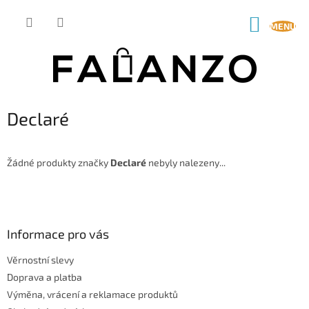
Přejít
na
NÁKUP
obsah
KOŠÍK
Declaré
Žádné produkty značky
Declaré
nebyly nalezeny...
Z
á
p
a
Informace pro vás
t
Věrnostní slevy
í
Doprava a platba
Výměna, vrácení a reklamace produktů