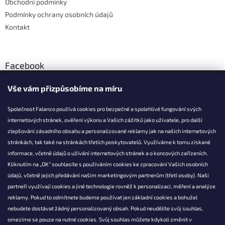
Obchodní podmínky
Podmínky ochrany osobních údajů
Kontakt
Facebook
Vše vám přizpůsobíme na míru
Společnost Falanzo používá cookies pro bezpečné a spolehlivé fungování svých
internetových stránek, ověření výkonu a Vašich zážitků jako uživatele, pro další
KONTAKT
zlepšování zásadního obsahu a personalizované reklamy jak na našich internetových
stránkách, tak také na stránkách třetích poskytovatelů. Využíváme k tomu získané
info@falanzo.cz
informace, včetně údajů o užívání internetových stránek a o koncových zařízeních.
Falanzo.cz
Kliknutím na „OK“ souhlasíte s používáním cookies ke zpracování Vašich osobních
FalanzoCZ
údajů, včetně jejich předávání našim marketingovým partnerům (třetí osoby). Naši
partneři využívají cookies a jiné technologie rovněž k personalizaci, měření a analýze
reklamy. Pokud to odmítnete budeme používat jen základní cookies a bohužel
nebudete dostávat žádný personalizovaný obsah. Pokud neudělíte svůj souhlas,
omezíme se pouze na nutné cookies. Svůj souhlas můžete kdykoli změnit v