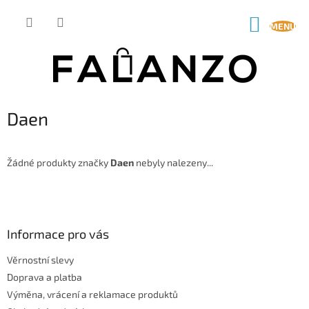
Přejít
na
NÁKUP
obsah
KOŠÍK
Daen
Žádné produkty značky
Daen
nebyly nalezeny...
Z
á
p
a
Informace pro vás
t
Věrnostní slevy
í
Doprava a platba
Výměna, vrácení a reklamace produktů