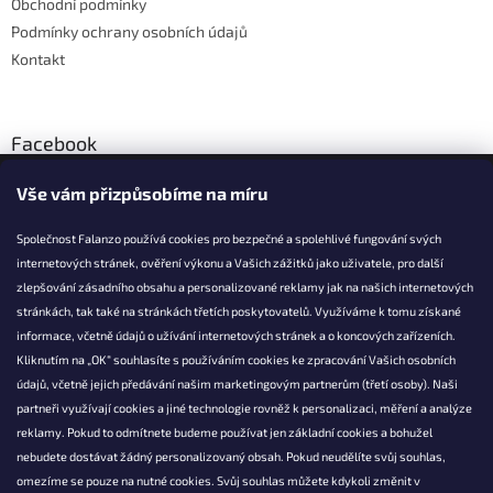
Obchodní podmínky
Podmínky ochrany osobních údajů
Kontakt
Facebook
Vše vám přizpůsobíme na míru
Společnost Falanzo používá cookies pro bezpečné a spolehlivé fungování svých
internetových stránek, ověření výkonu a Vašich zážitků jako uživatele, pro další
KONTAKT
zlepšování zásadního obsahu a personalizované reklamy jak na našich internetových
stránkách, tak také na stránkách třetích poskytovatelů. Využíváme k tomu získané
info@falanzo.cz
informace, včetně údajů o užívání internetových stránek a o koncových zařízeních.
Falanzo.cz
Kliknutím na „OK“ souhlasíte s používáním cookies ke zpracování Vašich osobních
FalanzoCZ
údajů, včetně jejich předávání našim marketingovým partnerům (třetí osoby). Naši
partneři využívají cookies a jiné technologie rovněž k personalizaci, měření a analýze
reklamy. Pokud to odmítnete budeme používat jen základní cookies a bohužel
nebudete dostávat žádný personalizovaný obsah. Pokud neudělíte svůj souhlas,
omezíme se pouze na nutné cookies. Svůj souhlas můžete kdykoli změnit v