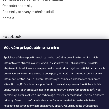
Obchodní podmínky
Podmínky ochrany osobních údajů
Kontakt
Facebook
Vše vám přizpůsobíme na míru
Společnost Falanzo používá cookies pro bezpečné a spolehlivé fungování svých
internetových stránek, ověření výkonu a Vašich zážitků jako uživatele, pro další
KONTAKT
zlepšování zásadního obsahu a personalizované reklamy jak na našich internetových
stránkách, tak také na stránkách třetích poskytovatelů. Využíváme k tomu získané
info@falanzo.cz
informace, včetně údajů o užívání internetových stránek a o koncových zařízeních.
Falanzo.cz
Kliknutím na „OK“ souhlasíte s používáním cookies ke zpracování Vašich osobních
FalanzoCZ
údajů, včetně jejich předávání našim marketingovým partnerům (třetí osoby). Naši
partneři využívají cookies a jiné technologie rovněž k personalizaci, měření a analýze
reklamy. Pokud to odmítnete budeme používat jen základní cookies a bohužel
nebudete dostávat žádný personalizovaný obsah. Pokud neudělíte svůj souhlas,