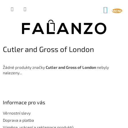
Přejít
na
NÁKUP
obsah
KOŠÍK
Cutler and Gross of London
Žádné produkty značky
Cutler and Gross of London
nebyly
nalezeny...
Z
á
p
a
Informace pro vás
t
Věrnostní slevy
í
Doprava a platba
Výměna, vrácení a reklamace produktů