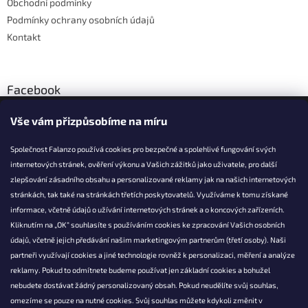
Obchodní podmínky
Podmínky ochrany osobních údajů
Kontakt
Facebook
Vše vám přizpůsobíme na míru
Společnost Falanzo používá cookies pro bezpečné a spolehlivé fungování svých
internetových stránek, ověření výkonu a Vašich zážitků jako uživatele, pro další
KONTAKT
zlepšování zásadního obsahu a personalizované reklamy jak na našich internetových
stránkách, tak také na stránkách třetích poskytovatelů. Využíváme k tomu získané
info@falanzo.cz
informace, včetně údajů o užívání internetových stránek a o koncových zařízeních.
Falanzo.cz
Kliknutím na „OK“ souhlasíte s používáním cookies ke zpracování Vašich osobních
FalanzoCZ
údajů, včetně jejich předávání našim marketingovým partnerům (třetí osoby). Naši
partneři využívají cookies a jiné technologie rovněž k personalizaci, měření a analýze
reklamy. Pokud to odmítnete budeme používat jen základní cookies a bohužel
nebudete dostávat žádný personalizovaný obsah. Pokud neudělíte svůj souhlas,
omezíme se pouze na nutné cookies. Svůj souhlas můžete kdykoli změnit v