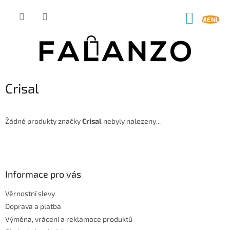
Přejít
na
NÁKUP
obsah
KOŠÍK
Crisal
Žádné produkty značky
Crisal
nebyly nalezeny...
Z
á
p
a
Informace pro vás
t
Věrnostní slevy
í
Doprava a platba
Výměna, vrácení a reklamace produktů