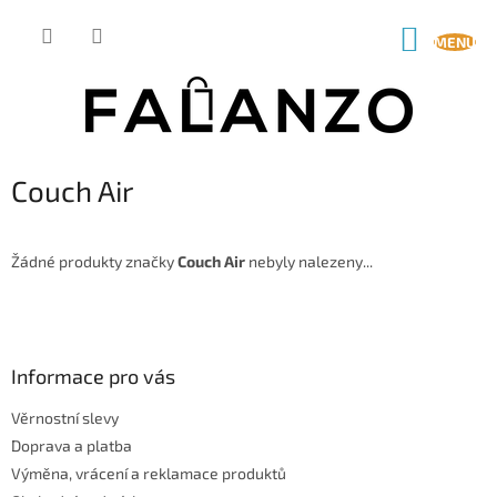
Přejít
na
NÁKUP
obsah
KOŠÍK
Couch Air
Žádné produkty značky
Couch Air
nebyly nalezeny...
Z
á
p
a
Informace pro vás
t
Věrnostní slevy
í
Doprava a platba
Výměna, vrácení a reklamace produktů