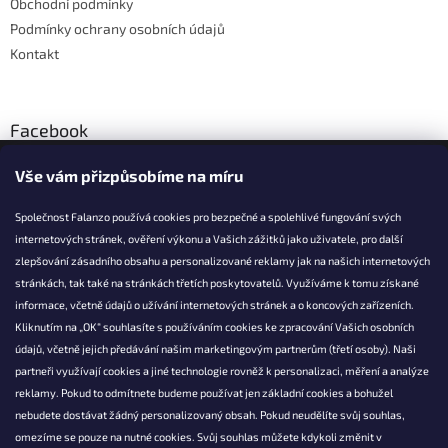
Obchodní podmínky
Podmínky ochrany osobních údajů
Kontakt
Facebook
Vše vám přizpůsobíme na míru
Společnost Falanzo používá cookies pro bezpečné a spolehlivé fungování svých
internetových stránek, ověření výkonu a Vašich zážitků jako uživatele, pro další
KONTAKT
zlepšování zásadního obsahu a personalizované reklamy jak na našich internetových
stránkách, tak také na stránkách třetích poskytovatelů. Využíváme k tomu získané
info@falanzo.cz
informace, včetně údajů o užívání internetových stránek a o koncových zařízeních.
Falanzo.cz
Kliknutím na „OK“ souhlasíte s používáním cookies ke zpracování Vašich osobních
FalanzoCZ
údajů, včetně jejich předávání našim marketingovým partnerům (třetí osoby). Naši
partneři využívají cookies a jiné technologie rovněž k personalizaci, měření a analýze
reklamy. Pokud to odmítnete budeme používat jen základní cookies a bohužel
nebudete dostávat žádný personalizovaný obsah. Pokud neudělíte svůj souhlas,
omezíme se pouze na nutné cookies. Svůj souhlas můžete kdykoli změnit v