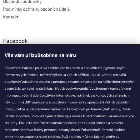
Obchodní podmínky
Podmínky ochrany osobních údajů
Kontakt
Facebook
Vše vám přizpůsobíme na míru
Společnost Falanzo používá cookies pro bezpečné a spolehlivé fungování svých
internetových stránek, ověření výkonu a Vašich zážitků jako uživatele, pro další
KONTAKT
zlepšování zásadního obsahu a personalizované reklamy jak na našich internetových
stránkách, tak také na stránkách třetích poskytovatelů. Využíváme k tomu získané
info@falanzo.cz
informace, včetně údajů o užívání internetových stránek a o koncových zařízeních.
Falanzo.cz
Kliknutím na „OK“ souhlasíte s používáním cookies ke zpracování Vašich osobních
FalanzoCZ
údajů, včetně jejich předávání našim marketingovým partnerům (třetí osoby). Naši
partneři využívají cookies a jiné technologie rovněž k personalizaci, měření a analýze
reklamy. Pokud to odmítnete budeme používat jen základní cookies a bohužel
nebudete dostávat žádný personalizovaný obsah. Pokud neudělíte svůj souhlas,
omezíme se pouze na nutné cookies. Svůj souhlas můžete kdykoli změnit v