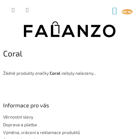
Přejít
na
NÁKUP
obsah
KOŠÍK
Coral
Žádné produkty značky
Coral
nebyly nalezeny...
Z
á
p
a
Informace pro vás
t
Věrnostní slevy
í
Doprava a platba
Výměna, vrácení a reklamace produktů