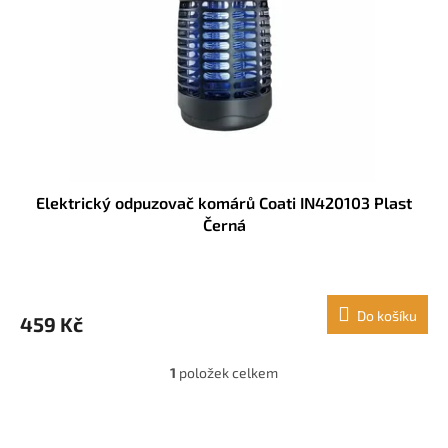
r
u
o
k
d
t
u
ů
k
t
ů
Elektrický odpuzovač komárů Coati IN420103 Plast
Černá
Do košíku
459 Kč
1
položek celkem
O
v
l
Z
á
á