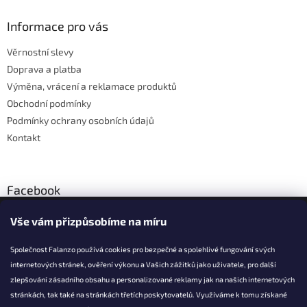
d
p
a
a
Informace pro vás
c
t
í
Věrnostní slevy
í
p
Doprava a platba
r
v
Výměna, vrácení a reklamace produktů
k
Obchodní podmínky
y
Podmínky ochrany osobních údajů
v
ý
Kontakt
p
i
s
u
Facebook
Vše vám přizpůsobíme na míru
Společnost Falanzo používá cookies pro bezpečné a spolehlivé fungování svých
internetových stránek, ověření výkonu a Vašich zážitků jako uživatele, pro další
KONTAKT
zlepšování zásadního obsahu a personalizované reklamy jak na našich internetových
stránkách, tak také na stránkách třetích poskytovatelů. Využíváme k tomu získané
info@falanzo.cz