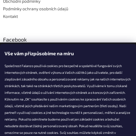
Obchodní podmínky
Podmínky ochrany osobních údajů
Kontakt
Facebook
Vše vám přizpůsobíme na míru
Společnost Falanzo používá cookies pro bezpečné a spolehlivé fungování svých
internetových stránek, ověření výkonu a Vašich zážitků jako uživatele, pro další
KONTAKT
zlepšování zásadního obsahu a personalizované reklamy jak na našich internetových
stránkách, tak také na stránkách třetích poskytovatelů. Využíváme k tomu získané
info@falanzo.cz
informace, včetně údajů o užívání internetových stránek a o koncových zařízeních.
Falanzo.cz
Kliknutím na „OK“ souhlasíte s používáním cookies ke zpracování Vašich osobních
FalanzoCZ
údajů, včetně jejich předávání našim marketingovým partnerům (třetí osoby). Naši
partneři využívají cookies a jiné technologie rovněž k personalizaci, měření a analýze
reklamy. Pokud to odmítnete budeme používat jen základní cookies a bohužel
nebudete dostávat žádný personalizovaný obsah. Pokud neudělíte svůj souhlas,
omezíme se pouze na nutné cookies. Svůj souhlas můžete kdykoli změnit v