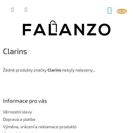
Přejít
na
NÁKUP
obsah
KOŠÍK
Clarins
Žádné produkty značky
Clarins
nebyly nalezeny...
Z
á
p
a
Informace pro vás
t
Věrnostní slevy
í
Doprava a platba
Výměna, vrácení a reklamace produktů