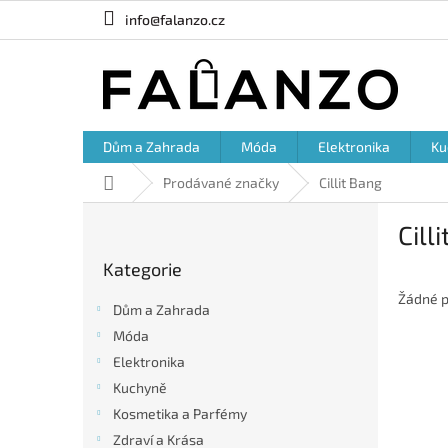
Přejít
info@falanzo.cz
na
obsah
Dům a Zahrada
Móda
Elektronika
Ku
Domů
Prodávané značky
Cillit Bang
P
Cill
o
Přeskočit
s
Kategorie
kategorie
t
r
Žádné p
Dům a Zahrada
a
Móda
n
Elektronika
n
í
Kuchyně
p
Kosmetika a Parfémy
a
Zdraví a Krása