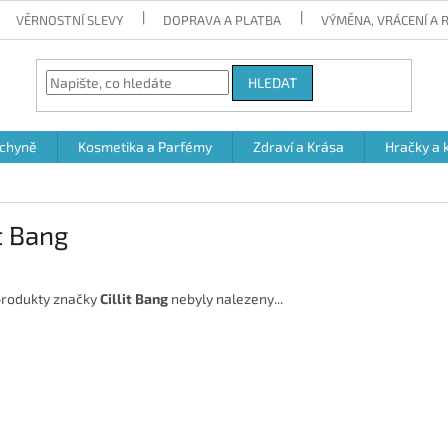
VĚRNOSTNÍ SLEVY
DOPRAVA A PLATBA
VÝMĚNA, VRÁCENÍ A
HLEDAT
chyně
Kosmetika a Parfémy
Zdraví a Krása
Hračky a 
it Bang
rodukty značky
Cillit Bang
nebyly nalezeny...