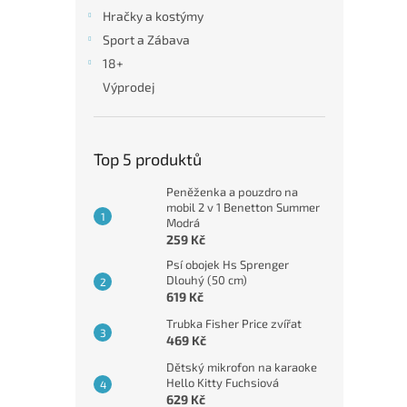
n
Hračky a kostýmy
e
Sport a Zábava
l
18+
Výprodej
Top 5 produktů
Peněženka a pouzdro na
mobil 2 v 1 Benetton Summer
Modrá
259 Kč
Psí obojek Hs Sprenger
Dlouhý (50 cm)
619 Kč
Trubka Fisher Price zvířat
469 Kč
Dětský mikrofon na karaoke
Hello Kitty Fuchsiová
629 Kč