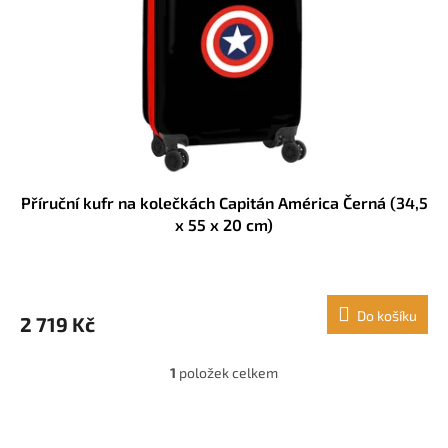
r
u
o
k
d
t
u
ů
k
t
ů
Příruční kufr na kolečkách Capitán América Černá (34,5
x 55 x 20 cm)
Do košíku
2 719 Kč
1
položek celkem
O
v
l
Z
á
á