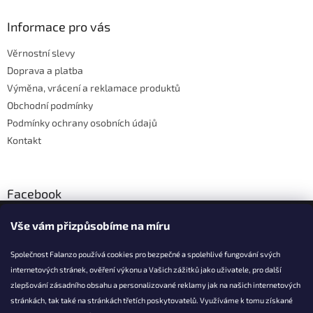
d
p
a
a
Informace pro vás
c
t
í
Věrnostní slevy
í
p
Doprava a platba
r
v
Výměna, vrácení a reklamace produktů
k
Obchodní podmínky
y
Podmínky ochrany osobních údajů
v
ý
Kontakt
p
i
s
u
Facebook
Vše vám přizpůsobíme na míru
Společnost Falanzo používá cookies pro bezpečné a spolehlivé fungování svých
internetových stránek, ověření výkonu a Vašich zážitků jako uživatele, pro další
KONTAKT
zlepšování zásadního obsahu a personalizované reklamy jak na našich internetových
stránkách, tak také na stránkách třetích poskytovatelů. Využíváme k tomu získané
info@falanzo.cz