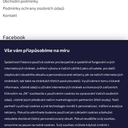
Obchodní podmínky
Podmínky ochrany osobních údajů
Kontakt
Facebook
Vše vám přizpůsobíme na míru
Společnost Falanzo používá cookies pro bezpečné a spolehlivé fungování svých
internetových stránek, ověření výkonu a Vašich zážitků jako uživatele, pro další
KONTAKT
zlepšování zásadního obsahu a personalizované reklamy jak na našich internetových
stránkách, tak také na stránkách třetích poskytovatelů. Využíváme k tomu získané
info@falanzo.cz
informace, včetně údajů o užívání internetových stránek a o koncových zařízeních.
Falanzo.cz
Kliknutím na „OK“ souhlasíte s používáním cookies ke zpracování Vašich osobních
FalanzoCZ
údajů, včetně jejich předávání našim marketingovým partnerům (třetí osoby). Naši
partneři využívají cookies a jiné technologie rovněž k personalizaci, měření a analýze
reklamy. Pokud to odmítnete budeme používat jen základní cookies a bohužel
nebudete dostávat žádný personalizovaný obsah. Pokud neudělíte svůj souhlas,
omezíme se pouze na nutné cookies. Svůj souhlas můžete kdykoli změnit v