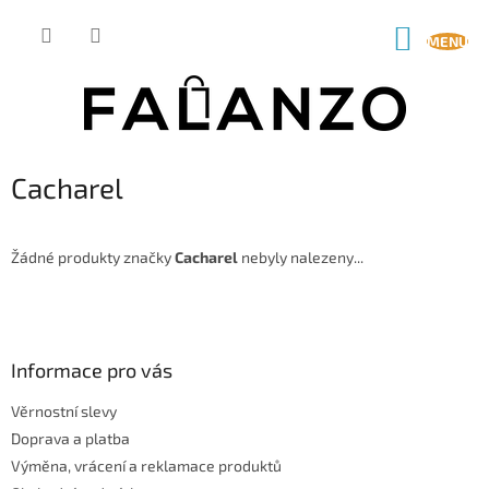
Přejít
na
NÁKUP
obsah
KOŠÍK
Cacharel
Žádné produkty značky
Cacharel
nebyly nalezeny...
Z
á
p
a
Informace pro vás
t
Věrnostní slevy
í
Doprava a platba
Výměna, vrácení a reklamace produktů