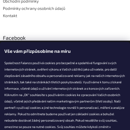
Obchodní podmínky
Podmínky ochrany osobních údajů
Kontakt
Facebook
Vše vám přizpůsobíme na míru
Společnost Falanzo používá cookies pro bezpečné a spolehlivé fungování svých
internetových stránek, ověření výkonu a Vašich zážitků jako uživatele, pro další
KONTAKT
zlepšování zásadního obsahu a personalizované reklamy jak na našich internetových
stránkách, tak také na stránkách třetích poskytovatelů. Využíváme k tomu získané
info@falanzo.cz
informace, včetně údajů o užívání internetových stránek a o koncových zařízeních.
Falanzo.cz
Kliknutím na „OK“ souhlasíte s používáním cookies ke zpracování Vašich osobních
FalanzoCZ
údajů, včetně jejich předávání našim marketingovým partnerům (třetí osoby). Naši
partneři využívají cookies a jiné technologie rovněž k personalizaci, měření a analýze
reklamy. Pokud to odmítnete budeme používat jen základní cookies a bohužel
nebudete dostávat žádný personalizovaný obsah. Pokud neudělíte svůj souhlas,
omezíme se pouze na nutné cookies. Svůj souhlas můžete kdykoli změnit v