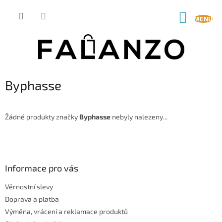
Přejít
na
NÁKUP
obsah
KOŠÍK
Byphasse
Žádné produkty značky
Byphasse
nebyly nalezeny...
Z
á
p
a
Informace pro vás
t
Věrnostní slevy
í
Doprava a platba
Výměna, vrácení a reklamace produktů