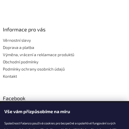
v
l
Z
á
á
d
p
a
a
Informace pro vás
c
t
í
Věrnostní slevy
í
p
Doprava a platba
r
v
Výměna, vrácení a reklamace produktů
k
Obchodní podmínky
y
Podmínky ochrany osobních údajů
v
ý
Kontakt
p
i
s
u
Facebook
Vše vám přizpůsobíme na míru
Společnost Falanzo používá cookies pro bezpečné a spolehlivé fungování svých