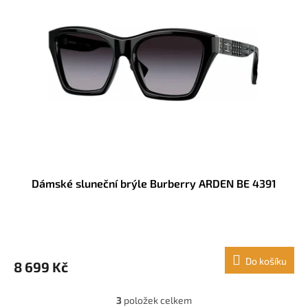
Dámské sluneční brýle Burberry ARDEN BE 4391
Do košíku
8 699 Kč
3
položek celkem
O