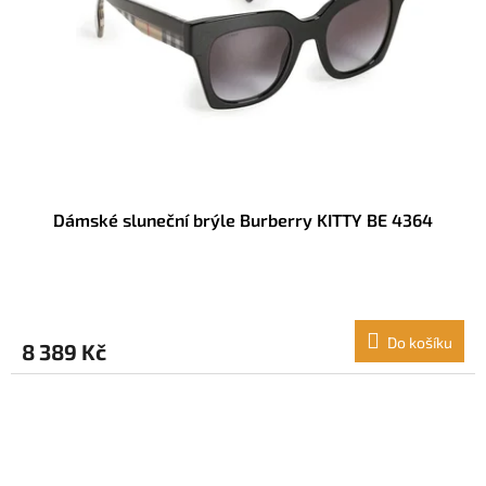
r
u
o
k
d
t
u
ů
k
t
ů
Dámské sluneční brýle Burberry KITTY BE 4364
Do košíku
8 389 Kč