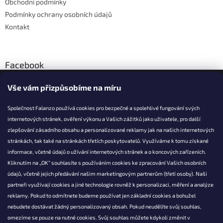
Obchodní podmínky
Podmínky ochrany osobních údajů
Kontakt
Facebook
Vše vám přizpůsobíme na míru
Společnost Falanzo používá cookies pro bezpečné a spolehlivé fungování svých
internetových stránek, ověření výkonu a Vašich zážitků jako uživatele, pro další
KONTAKT
zlepšování zásadního obsahu a personalizované reklamy jak na našich internetových
stránkách, tak také na stránkách třetích poskytovatelů. Využíváme k tomu získané
info@falanzo.cz
informace, včetně údajů o užívání internetových stránek a o koncových zařízeních.
Falanzo.cz
Kliknutím na „OK“ souhlasíte s používáním cookies ke zpracování Vašich osobních
FalanzoCZ
údajů, včetně jejich předávání našim marketingovým partnerům (třetí osoby). Naši
partneři využívají cookies a jiné technologie rovněž k personalizaci, měření a analýze
reklamy. Pokud to odmítnete budeme používat jen základní cookies a bohužel
nebudete dostávat žádný personalizovaný obsah. Pokud neudělíte svůj souhlas,
omezíme se pouze na nutné cookies. Svůj souhlas můžete kdykoli změnit v