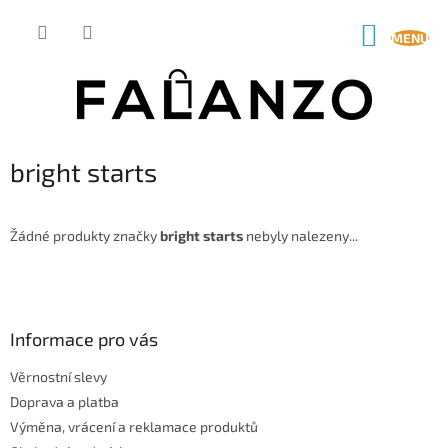
Přejít
na
NÁKUP
obsah
KOŠÍK
bright starts
Žádné produkty značky
bright starts
nebyly nalezeny...
Z
á
p
a
Informace pro vás
t
Věrnostní slevy
í
Doprava a platba
Výměna, vrácení a reklamace produktů