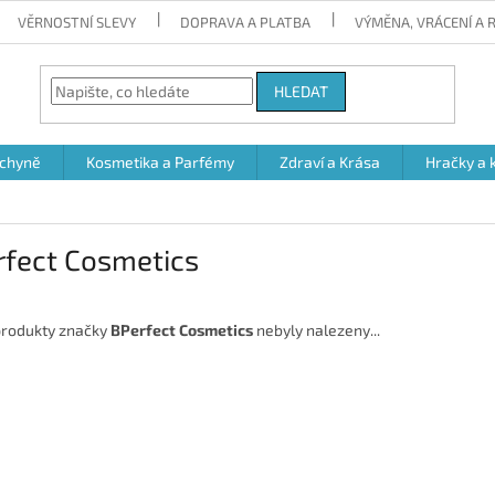
VĚRNOSTNÍ SLEVY
DOPRAVA A PLATBA
VÝMĚNA, VRÁCENÍ A
HLEDAT
chyně
Kosmetika a Parfémy
Zdraví a Krása
Hračky a 
rfect Cosmetics
rodukty značky
BPerfect Cosmetics
nebyly nalezeny...