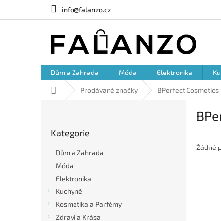
Přejít
info@falanzo.cz
na
obsah
Dům a Zahrada
Móda
Elektronika
Ku
Domů
Prodávané značky
BPerfect Cosmetics
P
BPe
o
Přeskočit
s
Kategorie
kategorie
t
r
Žádné p
Dům a Zahrada
a
Móda
n
Elektronika
n
í
Kuchyně
p
Kosmetika a Parfémy
a
Zdraví a Krása