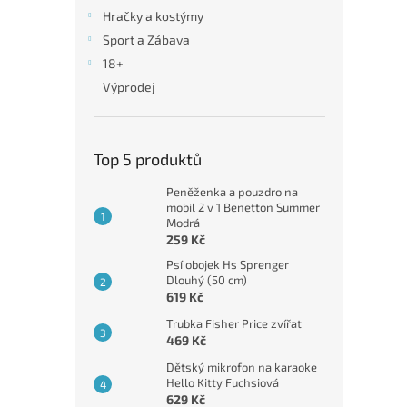
n
Hračky a kostýmy
e
Sport a Zábava
l
18+
Výprodej
Top 5 produktů
Peněženka a pouzdro na
mobil 2 v 1 Benetton Summer
Modrá
259 Kč
Psí obojek Hs Sprenger
Dlouhý (50 cm)
619 Kč
Trubka Fisher Price zvířat
469 Kč
Dětský mikrofon na karaoke
Hello Kitty Fuchsiová
629 Kč