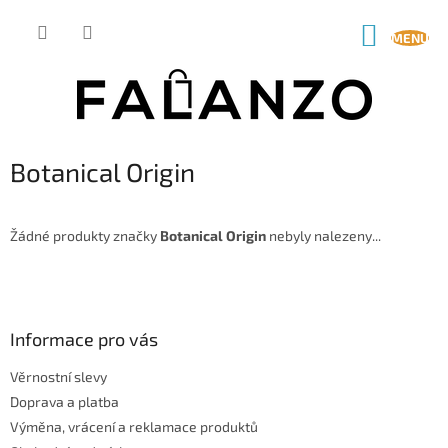
Přejít
na
NÁKUP
obsah
KOŠÍK
Botanical Origin
Žádné produkty značky
Botanical Origin
nebyly nalezeny...
Z
á
p
a
Informace pro vás
t
Věrnostní slevy
í
Doprava a platba
Výměna, vrácení a reklamace produktů