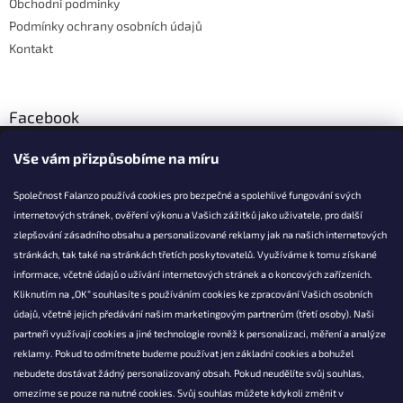
Obchodní podmínky
Podmínky ochrany osobních údajů
Kontakt
Facebook
Vše vám přizpůsobíme na míru
Společnost Falanzo používá cookies pro bezpečné a spolehlivé fungování svých
internetových stránek, ověření výkonu a Vašich zážitků jako uživatele, pro další
KONTAKT
zlepšování zásadního obsahu a personalizované reklamy jak na našich internetových
stránkách, tak také na stránkách třetích poskytovatelů. Využíváme k tomu získané
info@falanzo.cz
informace, včetně údajů o užívání internetových stránek a o koncových zařízeních.
Falanzo.cz
Kliknutím na „OK“ souhlasíte s používáním cookies ke zpracování Vašich osobních
FalanzoCZ
údajů, včetně jejich předávání našim marketingovým partnerům (třetí osoby). Naši
partneři využívají cookies a jiné technologie rovněž k personalizaci, měření a analýze
reklamy. Pokud to odmítnete budeme používat jen základní cookies a bohužel
nebudete dostávat žádný personalizovaný obsah. Pokud neudělíte svůj souhlas,
omezíme se pouze na nutné cookies. Svůj souhlas můžete kdykoli změnit v