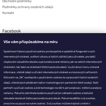
Obchodní podmínky
Podmínky ochrany osobních údajů
Kontakt
Facebook
Vše vám přizpůsobíme na míru
Společnost Falanzo používá cookies pro bezpečné a spolehlivé fungování svých
internetových stránek, ověření výkonu a Vašich zážitků jako uživatele, pro další
KONTAKT
zlepšování zásadního obsahu a personalizované reklamy jak na našich internetových
stránkách, tak také na stránkách třetích poskytovatelů. Využíváme k tomu získané
info@falanzo.cz
informace, včetně údajů o užívání internetových stránek a o koncových zařízeních.
Falanzo.cz
Kliknutím na „OK“ souhlasíte s používáním cookies ke zpracování Vašich osobních
FalanzoCZ
údajů, včetně jejich předávání našim marketingovým partnerům (třetí osoby). Naši
partneři využívají cookies a jiné technologie rovněž k personalizaci, měření a analýze
reklamy. Pokud to odmítnete budeme používat jen základní cookies a bohužel
nebudete dostávat žádný personalizovaný obsah. Pokud neudělíte svůj souhlas,
omezíme se pouze na nutné cookies. Svůj souhlas můžete kdykoli změnit v