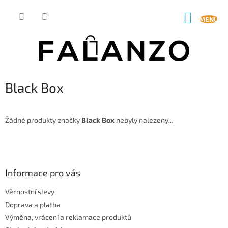
Přejít
na
NÁKUP
obsah
KOŠÍK
Black Box
Žádné produkty značky
Black Box
nebyly nalezeny...
Z
á
p
a
Informace pro vás
t
Věrnostní slevy
í
Doprava a platba
Výměna, vrácení a reklamace produktů