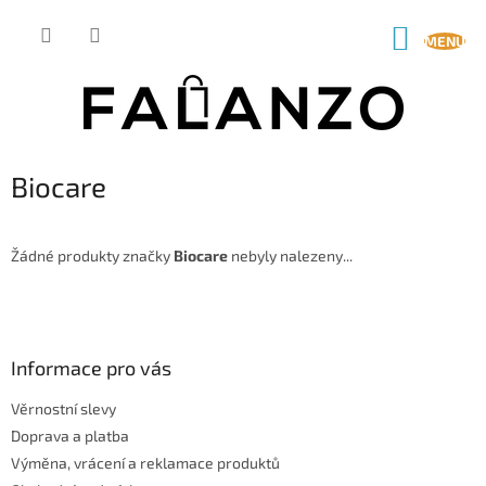
Přejít
na
NÁKUP
obsah
KOŠÍK
Biocare
Žádné produkty značky
Biocare
nebyly nalezeny...
Z
á
p
a
Informace pro vás
t
Věrnostní slevy
í
Doprava a platba
Výměna, vrácení a reklamace produktů