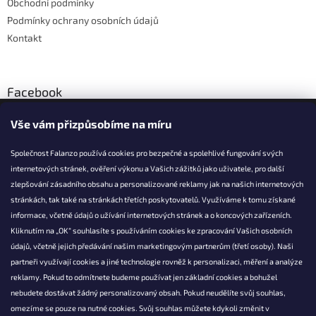
Obchodní podmínky
Podmínky ochrany osobních údajů
Kontakt
Facebook
Vše vám přizpůsobíme na míru
Společnost Falanzo používá cookies pro bezpečné a spolehlivé fungování svých
internetových stránek, ověření výkonu a Vašich zážitků jako uživatele, pro další
KONTAKT
zlepšování zásadního obsahu a personalizované reklamy jak na našich internetových
stránkách, tak také na stránkách třetích poskytovatelů. Využíváme k tomu získané
info@falanzo.cz
informace, včetně údajů o užívání internetových stránek a o koncových zařízeních.
Falanzo.cz
Kliknutím na „OK“ souhlasíte s používáním cookies ke zpracování Vašich osobních
FalanzoCZ
údajů, včetně jejich předávání našim marketingovým partnerům (třetí osoby). Naši
partneři využívají cookies a jiné technologie rovněž k personalizaci, měření a analýze
reklamy. Pokud to odmítnete budeme používat jen základní cookies a bohužel
nebudete dostávat žádný personalizovaný obsah. Pokud neudělíte svůj souhlas,
omezíme se pouze na nutné cookies. Svůj souhlas můžete kdykoli změnit v