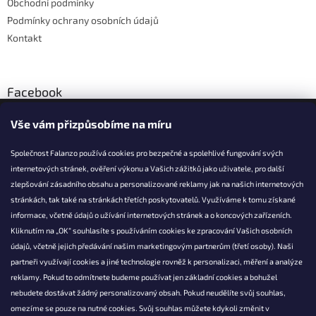
Obchodní podmínky
Podmínky ochrany osobních údajů
Kontakt
Facebook
Vše vám přizpůsobíme na míru
Společnost Falanzo používá cookies pro bezpečné a spolehlivé fungování svých
internetových stránek, ověření výkonu a Vašich zážitků jako uživatele, pro další
KONTAKT
zlepšování zásadního obsahu a personalizované reklamy jak na našich internetových
stránkách, tak také na stránkách třetích poskytovatelů. Využíváme k tomu získané
info@falanzo.cz
informace, včetně údajů o užívání internetových stránek a o koncových zařízeních.
Falanzo.cz
Kliknutím na „OK“ souhlasíte s používáním cookies ke zpracování Vašich osobních
FalanzoCZ
údajů, včetně jejich předávání našim marketingovým partnerům (třetí osoby). Naši
partneři využívají cookies a jiné technologie rovněž k personalizaci, měření a analýze
reklamy. Pokud to odmítnete budeme používat jen základní cookies a bohužel
nebudete dostávat žádný personalizovaný obsah. Pokud neudělíte svůj souhlas,
omezíme se pouze na nutné cookies. Svůj souhlas můžete kdykoli změnit v