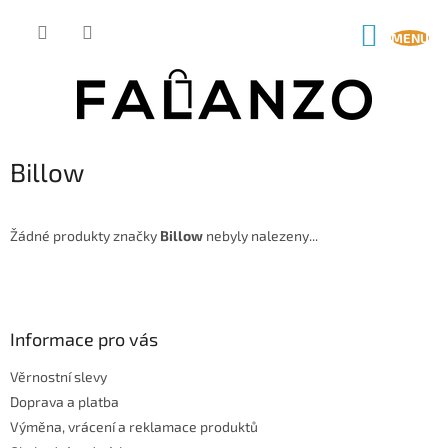
Přejít
na
NÁKUP
obsah
KOŠÍK
Billow
Žádné produkty značky
Billow
nebyly nalezeny...
Z
á
p
a
Informace pro vás
t
Věrnostní slevy
í
Doprava a platba
Výměna, vrácení a reklamace produktů