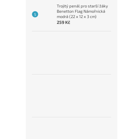
Trojitý penál pro starší žáky
Benetton Flag Námořnická
modrá (22 x 12 x 3 cm)
259 Kč