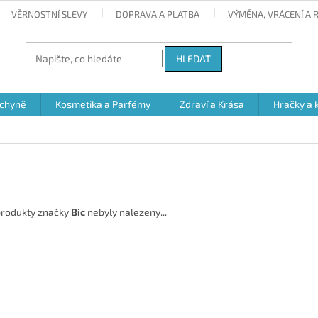
VĚRNOSTNÍ SLEVY
DOPRAVA A PLATBA
VÝMĚNA, VRÁCENÍ A
HLEDAT
chyně
Kosmetika a Parfémy
Zdraví a Krása
Hračky a 
rodukty značky
Bic
nebyly nalezeny...