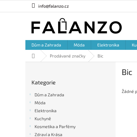
Přejít
info@falanzo.cz
na
obsah
Dům a Zahrada
Móda
Elektronika
Ku
Domů
Prodávané značky
Bic
P
Bic
o
Přeskočit
s
Kategorie
kategorie
t
r
Žádné p
Dům a Zahrada
a
Móda
n
Elektronika
n
í
Kuchyně
p
Kosmetika a Parfémy
a
Zdraví a Krása