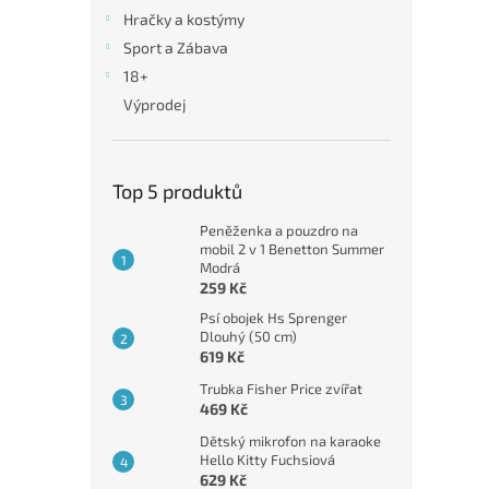
n
Hračky a kostýmy
e
Sport a Zábava
l
18+
Výprodej
Top 5 produktů
Peněženka a pouzdro na
mobil 2 v 1 Benetton Summer
Modrá
259 Kč
Psí obojek Hs Sprenger
Dlouhý (50 cm)
619 Kč
Trubka Fisher Price zvířat
469 Kč
Dětský mikrofon na karaoke
Hello Kitty Fuchsiová
629 Kč