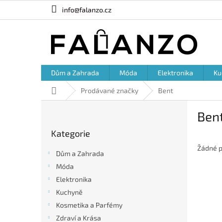
Přejít
info@falanzo.cz
na
obsah
Dům a Zahrada
Móda
Elektronika
Ku
Domů
Prodávané značky
Bent
P
Ben
o
Přeskočit
s
Kategorie
kategorie
t
r
Žádné p
Dům a Zahrada
a
Móda
n
Elektronika
n
í
Kuchyně
p
Kosmetika a Parfémy
a
Zdraví a Krása