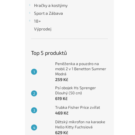
n
Hračky a kostýmy
e
Sport a Zábava
l
18+
Výprodej
Top 5 produktů
Peněženka a pouzdro na
mobil 2 v 1 Benetton Summer
Modrá
259 Kč
Psí obojek Hs Sprenger
Dlouhý (50 cm)
619 Kč
Trubka Fisher Price zvířat
469 Kč
Dětský mikrofon na karaoke
Hello Kitty Fuchsiová
629 Kč