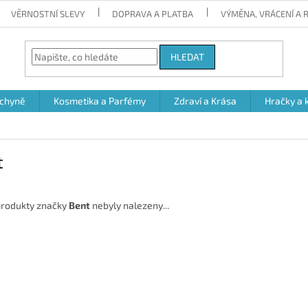
VĚRNOSTNÍ SLEVY
DOPRAVA A PLATBA
VÝMĚNA, VRÁCENÍ A
HLEDAT
chyně
Kosmetika a Parfémy
Zdraví a Krása
Hračky a 
t
rodukty značky
Bent
nebyly nalezeny...