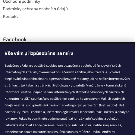
Obchodní podmínky
Podmínky ochrany osobních údajů
Kontakt
Facebook
Vše vám přizpůsobíme na míru
Společnost Falanzo používá cookies pro bezpečné a spolehlivé fungování svých
internetových stránek, ověření výkonu a Vašich zážitků jako uživatele, pro další
KONTAKT
zlepšování zásadního obsahu a personalizované reklamy jak na našich internetových
stránkách, tak také na stránkách třetích poskytovatelů. Využíváme k tomu získané
info@falanzo.cz
informace, včetně údajů o užívání internetových stránek a o koncových zařízeních.
Falanzo.cz
Kliknutím na „OK“ souhlasíte s používáním cookies ke zpracování Vašich osobních
FalanzoCZ
údajů, včetně jejich předávání našim marketingovým partnerům (třetí osoby). Naši
partneři využívají cookies a jiné technologie rovněž k personalizaci, měření a analýze
reklamy. Pokud to odmítnete budeme používat jen základní cookies a bohužel
nebudete dostávat žádný personalizovaný obsah. Pokud neudělíte svůj souhlas,
omezíme se pouze na nutné cookies. Svůj souhlas můžete kdykoli změnit v