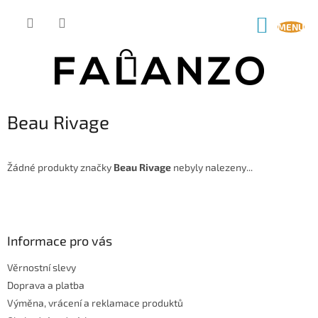
Přejít
na
NÁKUP
obsah
KOŠÍK
Beau Rivage
Žádné produkty značky
Beau Rivage
nebyly nalezeny...
Z
á
p
a
Informace pro vás
t
Věrnostní slevy
í
Doprava a platba
Výměna, vrácení a reklamace produktů