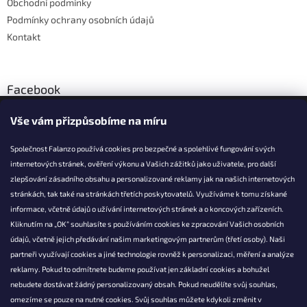
Obchodní podmínky
Podmínky ochrany osobních údajů
Kontakt
Facebook
Vše vám přizpůsobíme na míru
Společnost Falanzo používá cookies pro bezpečné a spolehlivé fungování svých
internetových stránek, ověření výkonu a Vašich zážitků jako uživatele, pro další
KONTAKT
zlepšování zásadního obsahu a personalizované reklamy jak na našich internetových
stránkách, tak také na stránkách třetích poskytovatelů. Využíváme k tomu získané
info@falanzo.cz
informace, včetně údajů o užívání internetových stránek a o koncových zařízeních.
Falanzo.cz
Kliknutím na „OK“ souhlasíte s používáním cookies ke zpracování Vašich osobních
FalanzoCZ
údajů, včetně jejich předávání našim marketingovým partnerům (třetí osoby). Naši
partneři využívají cookies a jiné technologie rovněž k personalizaci, měření a analýze
reklamy. Pokud to odmítnete budeme používat jen základní cookies a bohužel
nebudete dostávat žádný personalizovaný obsah. Pokud neudělíte svůj souhlas,
omezíme se pouze na nutné cookies. Svůj souhlas můžete kdykoli změnit v