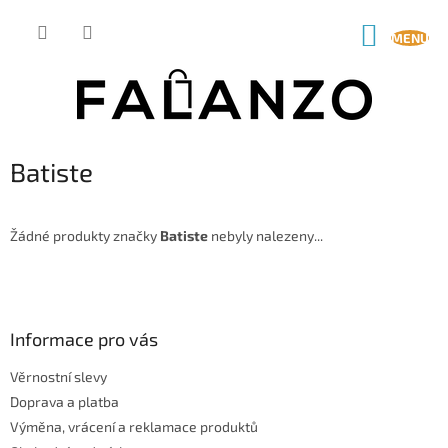
Přejít
na
NÁKUP
obsah
KOŠÍK
Batiste
Žádné produkty značky
Batiste
nebyly nalezeny...
Z
á
p
a
Informace pro vás
t
Věrnostní slevy
í
Doprava a platba
Výměna, vrácení a reklamace produktů