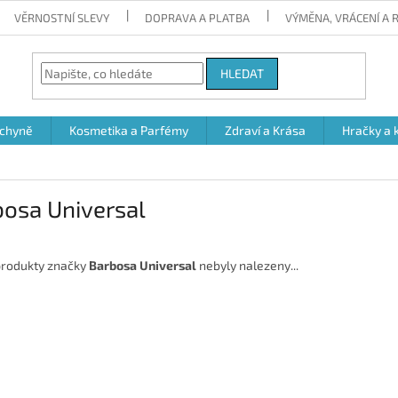
VĚRNOSTNÍ SLEVY
DOPRAVA A PLATBA
VÝMĚNA, VRÁCENÍ A
HLEDAT
chyně
Kosmetika a Parfémy
Zdraví a Krása
Hračky a 
bosa Universal
rodukty značky
Barbosa Universal
nebyly nalezeny...