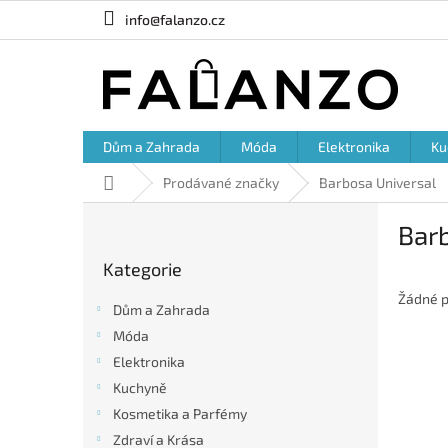
Přejít
info@falanzo.cz
na
obsah
Dům a Zahrada
Móda
Elektronika
Ku
Domů
Prodávané značky
Barbosa Universal
P
Bar
o
Přeskočit
s
Kategorie
kategorie
t
r
Žádné p
Dům a Zahrada
a
Móda
n
Elektronika
n
í
Kuchyně
p
Kosmetika a Parfémy
a
Zdraví a Krása