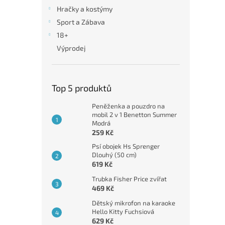
n
Hračky a kostýmy
e
Sport a Zábava
l
18+
Výprodej
Top 5 produktů
Peněženka a pouzdro na
mobil 2 v 1 Benetton Summer
Modrá
259 Kč
Psí obojek Hs Sprenger
Dlouhý (50 cm)
619 Kč
Trubka Fisher Price zvířat
469 Kč
Dětský mikrofon na karaoke
Hello Kitty Fuchsiová
629 Kč