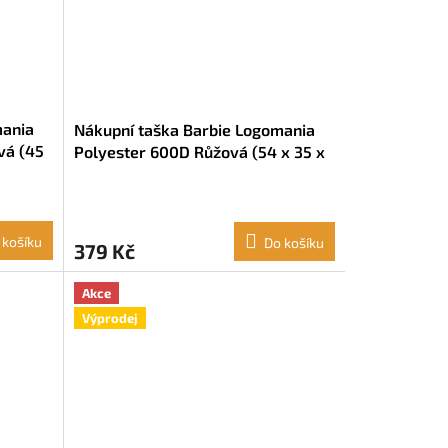
mania
Nákupní taška Barbie Logomania
vá (45
Polyester 600D Růžová (54 x 35 x
17 cm)
 košíku
Do košíku
379 Kč
Akce
Výprodej