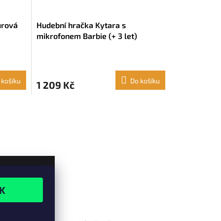
urová
Hudební hračka Kytara s
mikrofonem Barbie (+ 3 let)
 košíku
Do košíku
1 209 Kč