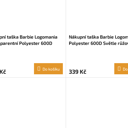
pní taška Barbie Logomania
Nákupní taška Barbie Logo
parentní Polyester 600D
Polyester 600D Světle růžo
e růžová (54 x 35 x 17 cm)
x 50 x 10 cm)
Do košíku
Do
 Kč
339 Kč