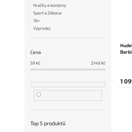
i
r
n
Hračky a kostýmy
s
o
e
Sport a Zábava
p
d
l
r
u
18+
o
k
Výprodej
d
t
u
ů
Hudeb
k
Barbi
Cena
t
ů
59
Kč
2149
Kč
1 09
Top 5 produktů