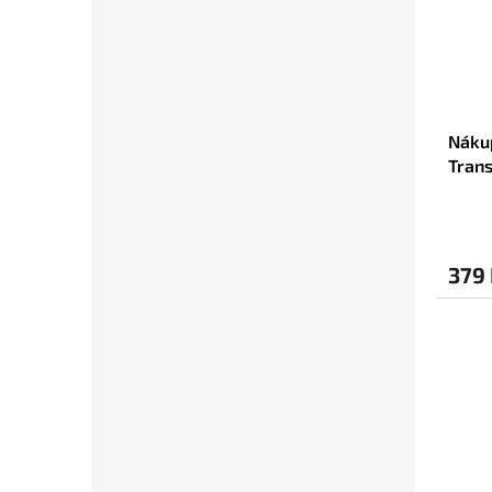
Náku
Trans
Světl
379