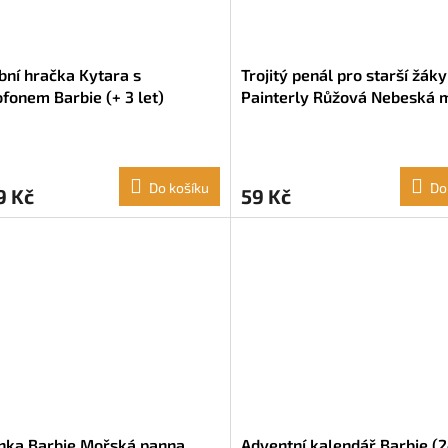
ní hračka Kytara s
Trojitý penál pro starší žák
fonem Barbie (+ 3 let)
Painterly Růžová Nebeská 
(22 x 12 x 3 cm)
Do košíku
Do
9 Kč
59 Kč
nka Barbie Mořská panna
Adventní kalendář Barbie (