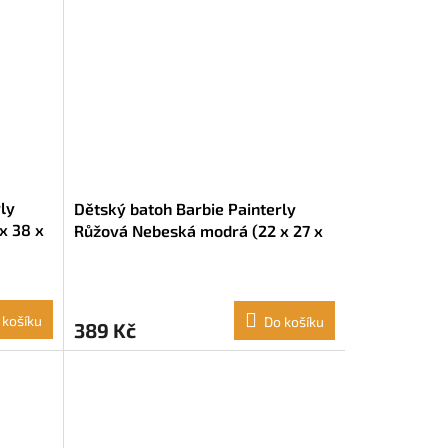
ly
Dětský batoh Barbie Painterly
x 38 x
Růžová Nebeská modrá (22 x 27 x
10 cm)
 košíku
Do košíku
389 Kč