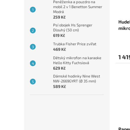
Peněženka a pouzdro na
mobil 2 v 1 Benetton Summer
Modrá
259 Kč
Hudeb
Psí obojek Hs Sprenger
mikro
Dlouhý (50 cm)
619 Kč
Trubka Fisher Price zvířat
469 Kč
1 41
Dětský mikrofon na karaoke
Hello Kitty Fuchsiová
629 Kč
Dámské hodinky Nine West
NW-2669GYRT (Ø 35 mm)
589 Kč
Pane