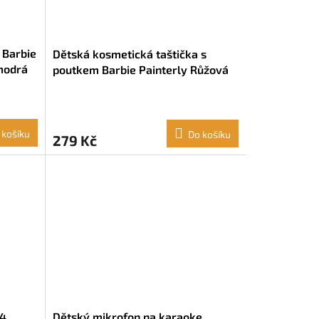
y Barbie
Dětská kosmetická taštička s
modrá
poutkem Barbie Painterly Růžová
Nebeská modrá (26 x 16 x 9 cm)
 košíku
Do košíku
279 Kč
24
Dětský mikrofon na karaoke