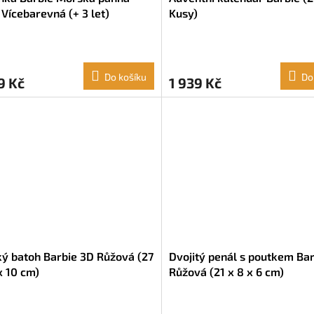
 Vícebarevná (+ 3 let)
Kusy)
Do košíku
Do
9 Kč
1 939 Kč
ý batoh Barbie 3D Růžová (27
Dvojitý penál s poutkem Ba
x 10 cm)
Růžová (21 x 8 x 6 cm)