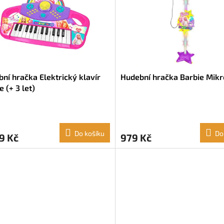
ní hračka Elektrický klavír
Hudební hračka Barbie Mikr
e (+ 3 let)
Do košíku
Do
9 Kč
979 Kč