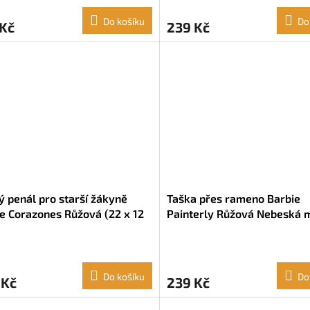
Do košíku
Do
 Kč
239 Kč
tý penál pro starší žákyně
Taška přes rameno Barbie
e Corazones Růžová (22 x 12
Painterly Růžová Nebeská 
m)
(16 x 18 x 4 cm)
Do košíku
Do
 Kč
239 Kč