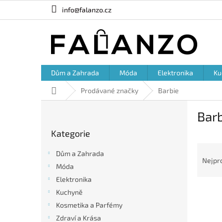
Přejít
info@falanzo.cz
na
obsah
Dům a Zahrada
Móda
Elektronika
Ku
Domů
Prodávané značky
Barbie
P
Barb
o
Přeskočit
s
Kategorie
kategorie
t
Ř
r
Dům a Zahrada
a
a
Nejpr
Móda
z
n
e
Elektronika
n
V
n
í
Kuchyně
ý
í
p
Kosmetika a Parfémy
p
p
a
Zdraví a Krása