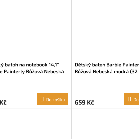
ý batoh na notebook 14,1"
Dětský batoh Barbie Painter
e Painterly Růžová Nebeská
Růžová Nebeská modrá (32 
 (31 x 43 x 13 cm)
12 cm)
Do košíku
Do
 Kč
659 Kč