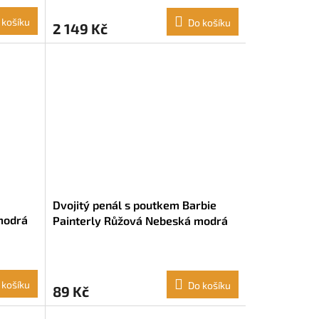
 košíku
Do košíku
2 149 Kč
Dvojitý penál s poutkem Barbie
modrá
Painterly Růžová Nebeská modrá
(21 x 8 x 6 cm)
 košíku
Do košíku
89 Kč