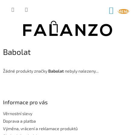
Přejít
na
NÁKUP
obsah
KOŠÍK
Babolat
Žádné produkty značky
Babolat
nebyly nalezeny...
Z
á
p
a
Informace pro vás
t
Věrnostní slevy
í
Doprava a platba
Výměna, vrácení a reklamace produktů