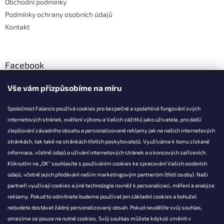
Obchodní podmínky
Podmínky ochrany osobních údajů
Kontakt
Facebook
Vše vám přizpůsobíme na míru
Společnost Falanzo používá cookies pro bezpečné a spolehlivé fungování svých
internetových stránek, ověření výkonu a Vašich zážitků jako uživatele, pro další
KONTAKT
zlepšování zásadního obsahu a personalizované reklamy jak na našich internetových
stránkách, tak také na stránkách třetích poskytovatelů. Využíváme k tomu získané
info@falanzo.cz
informace, včetně údajů o užívání internetových stránek a o koncových zařízeních.
Falanzo.cz
Kliknutím na „OK“ souhlasíte s používáním cookies ke zpracování Vašich osobních
FalanzoCZ
údajů, včetně jejich předávání našim marketingovým partnerům (třetí osoby). Naši
partneři využívají cookies a jiné technologie rovněž k personalizaci, měření a analýze
reklamy. Pokud to odmítnete budeme používat jen základní cookies a bohužel
nebudete dostávat žádný personalizovaný obsah. Pokud neudělíte svůj souhlas,
omezíme se pouze na nutné cookies. Svůj souhlas můžete kdykoli změnit v