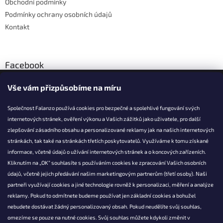
Obchodní podmínky
Podmínky ochrany osobních údajů
Kontakt
Facebook
Vše vám přizpůsobíme na míru
Společnost Falanzo používá cookies pro bezpečné a spolehlivé fungování svých
internetových stránek, ověření výkonu a Vašich zážitků jako uživatele, pro další
KONTAKT
zlepšování zásadního obsahu a personalizované reklamy jak na našich internetových
stránkách, tak také na stránkách třetích poskytovatelů. Využíváme k tomu získané
info@falanzo.cz
informace, včetně údajů o užívání internetových stránek a o koncových zařízeních.
Falanzo.cz
Kliknutím na „OK“ souhlasíte s používáním cookies ke zpracování Vašich osobních
FalanzoCZ
údajů, včetně jejich předávání našim marketingovým partnerům (třetí osoby). Naši
partneři využívají cookies a jiné technologie rovněž k personalizaci, měření a analýze
reklamy. Pokud to odmítnete budeme používat jen základní cookies a bohužel
nebudete dostávat žádný personalizovaný obsah. Pokud neudělíte svůj souhlas,
omezíme se pouze na nutné cookies. Svůj souhlas můžete kdykoli změnit v