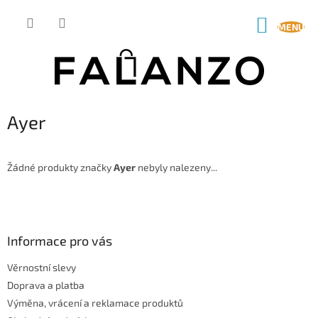
Přejít
na
NÁKUP
obsah
KOŠÍK
Ayer
Žádné produkty značky
Ayer
nebyly nalezeny...
Z
á
p
a
Informace pro vás
t
Věrnostní slevy
í
Doprava a platba
Výměna, vrácení a reklamace produktů