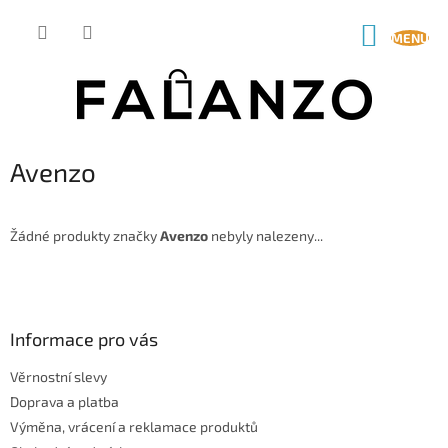
Přejít
na
NÁKUP
obsah
KOŠÍK
Avenzo
Žádné produkty značky
Avenzo
nebyly nalezeny...
Z
á
p
a
Informace pro vás
t
Věrnostní slevy
í
Doprava a platba
Výměna, vrácení a reklamace produktů