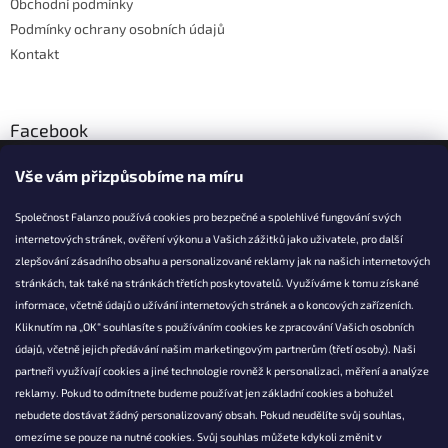
Obchodní podmínky
Podmínky ochrany osobních údajů
Kontakt
Facebook
Vše vám přizpůsobíme na míru
Společnost Falanzo používá cookies pro bezpečné a spolehlivé fungování svých
internetových stránek, ověření výkonu a Vašich zážitků jako uživatele, pro další
KONTAKT
zlepšování zásadního obsahu a personalizované reklamy jak na našich internetových
stránkách, tak také na stránkách třetích poskytovatelů. Využíváme k tomu získané
info@falanzo.cz
informace, včetně údajů o užívání internetových stránek a o koncových zařízeních.
Falanzo.cz
Kliknutím na „OK“ souhlasíte s používáním cookies ke zpracování Vašich osobních
FalanzoCZ
údajů, včetně jejich předávání našim marketingovým partnerům (třetí osoby). Naši
partneři využívají cookies a jiné technologie rovněž k personalizaci, měření a analýze
reklamy. Pokud to odmítnete budeme používat jen základní cookies a bohužel
nebudete dostávat žádný personalizovaný obsah. Pokud neudělíte svůj souhlas,
omezíme se pouze na nutné cookies. Svůj souhlas můžete kdykoli změnit v