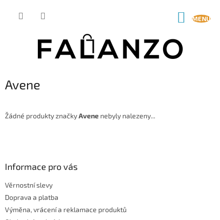
Přejít
na
NÁKUP
obsah
KOŠÍK
Avene
Žádné produkty značky
Avene
nebyly nalezeny...
Z
á
p
a
Informace pro vás
t
Věrnostní slevy
í
Doprava a platba
Výměna, vrácení a reklamace produktů