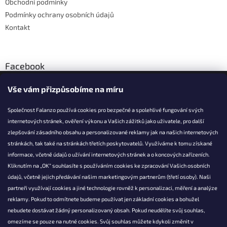
Obchodní podmínky
Podmínky ochrany osobních údajů
Kontakt
Facebook
Vše vám přizpůsobíme na míru
Společnost Falanzo používá cookies pro bezpečné a spolehlivé fungování svých
internetových stránek, ověření výkonu a Vašich zážitků jako uživatele, pro další
KONTAKT
zlepšování zásadního obsahu a personalizované reklamy jak na našich internetových
stránkách, tak také na stránkách třetích poskytovatelů. Využíváme k tomu získané
info@falanzo.cz
informace, včetně údajů o užívání internetových stránek a o koncových zařízeních.
Falanzo.cz
Kliknutím na „OK“ souhlasíte s používáním cookies ke zpracování Vašich osobních
FalanzoCZ
údajů, včetně jejich předávání našim marketingovým partnerům (třetí osoby). Naši
partneři využívají cookies a jiné technologie rovněž k personalizaci, měření a analýze
reklamy. Pokud to odmítnete budeme používat jen základní cookies a bohužel
nebudete dostávat žádný personalizovaný obsah. Pokud neudělíte svůj souhlas,
omezíme se pouze na nutné cookies. Svůj souhlas můžete kdykoli změnit v