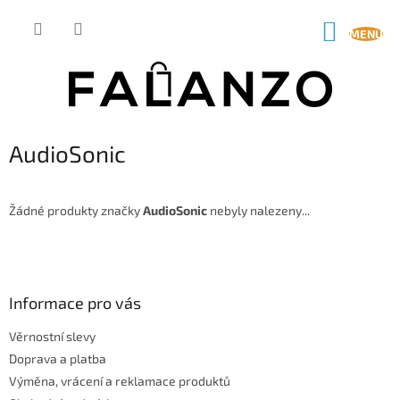
Přejít
na
NÁKUP
obsah
KOŠÍK
AudioSonic
Žádné produkty značky
AudioSonic
nebyly nalezeny...
Z
á
p
a
Informace pro vás
t
Věrnostní slevy
í
Doprava a platba
Výměna, vrácení a reklamace produktů