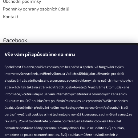
Obchodní podmínky
Podmínky ochrany osobních údajů
Kontakt
Facebook
Vše vám přizpůsobíme na míru
Společnost Falanzo používá cookies pro bezpečné a spolehlivé fungování svých
internetových stránek, ověření výkonu a Vašich zážitků jako uživatele, pro další
KONTAKT
zlepšování zásadního obsahu a personalizované reklamy jak na našich internetových
stránkách, tak také na stránkách třetích poskytovatelů. Využíváme k tomu získané
info@falanzo.cz
informace, včetně údajů o užívání internetových stránek a o koncových zařízeních.
Falanzo.cz
Kliknutím na „OK“ souhlasíte s používáním cookies ke zpracování Vašich osobních
FalanzoCZ
údajů, včetně jejich předávání našim marketingovým partnerům (třetí osoby). Naši
partneři využívají cookies a jiné technologie rovněž k personalizaci, měření a analýze
reklamy. Pokud to odmítnete budeme používat jen základní cookies a bohužel
nebudete dostávat žádný personalizovaný obsah. Pokud neudělíte svůj souhlas,
omezíme se pouze na nutné cookies. Svůj souhlas můžete kdykoli změnit v