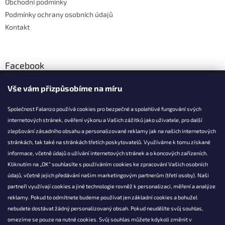
Obchodní podmínky
Podmínky ochrany osobních údajů
Kontakt
Facebook
Vše vám přizpůsobíme na míru
Společnost Falanzo používá cookies pro bezpečné a spolehlivé fungování svých
internetových stránek, ověření výkonu a Vašich zážitků jako uživatele, pro další
KONTAKT
zlepšování zásadního obsahu a personalizované reklamy jak na našich internetových
stránkách, tak také na stránkách třetích poskytovatelů. Využíváme k tomu získané
info@falanzo.cz
informace, včetně údajů o užívání internetových stránek a o koncových zařízeních.
Falanzo.cz
Kliknutím na „OK“ souhlasíte s používáním cookies ke zpracování Vašich osobních
FalanzoCZ
údajů, včetně jejich předávání našim marketingovým partnerům (třetí osoby). Naši
partneři využívají cookies a jiné technologie rovněž k personalizaci, měření a analýze
reklamy. Pokud to odmítnete budeme používat jen základní cookies a bohužel
nebudete dostávat žádný personalizovaný obsah. Pokud neudělíte svůj souhlas,
omezíme se pouze na nutné cookies. Svůj souhlas můžete kdykoli změnit v