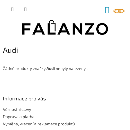
Přejít
na
NÁKUP
obsah
KOŠÍK
Audi
Žádné produkty značky
Audi
nebyly nalezeny...
Z
á
p
a
Informace pro vás
t
Věrnostní slevy
í
Doprava a platba
Výměna, vrácení a reklamace produktů