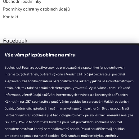
Obchodní podmínky
Podmínky ochrany osobních údajů
Kontakt
Facebook
Vše vám přizpůsobíme na míru
Společnost Falanzo používá cookies pro bezpečné a spolehlivé fungování svých
internetových stránek, ověření výkonu a Vašich zážitků jako uživatele, pro další
KONTAKT
zlepšování zásadního obsahu a personalizované reklamy jak na našich internetových
stránkách, tak také na stránkách třetích poskytovatelů. Využíváme k tomu získané
info@falanzo.cz
informace, včetně údajů o užívání internetových stránek a o koncových zařízeních.
Falanzo.cz
Kliknutím na „OK“ souhlasíte s používáním cookies ke zpracování Vašich osobních
FalanzoCZ
údajů, včetně jejich předávání našim marketingovým partnerům (třetí osoby). Naši
partneři využívají cookies a jiné technologie rovněž k personalizaci, měření a analýze
reklamy. Pokud to odmítnete budeme používat jen základní cookies a bohužel
nebudete dostávat žádný personalizovaný obsah. Pokud neudělíte svůj souhlas,
omezíme se pouze na nutné cookies. Svůj souhlas můžete kdykoli změnit v