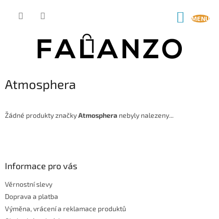
Přejít
na
NÁKUP
obsah
KOŠÍK
Atmosphera
Žádné produkty značky
Atmosphera
nebyly nalezeny...
Z
á
p
a
Informace pro vás
t
Věrnostní slevy
í
Doprava a platba
Výměna, vrácení a reklamace produktů