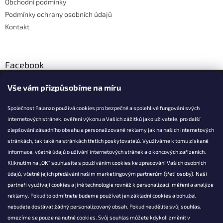
Obchodní podmínky
Podmínky ochrany osobních údajů
Kontakt
Facebook
Vše vám přizpůsobíme na míru
Společnost Falanzo používá cookies pro bezpečné a spolehlivé fungování svých
internetových stránek, ověření výkonu a Vašich zážitků jako uživatele, pro další
KONTAKT
zlepšování zásadního obsahu a personalizované reklamy jak na našich internetových
stránkách, tak také na stránkách třetích poskytovatelů. Využíváme k tomu získané
info@falanzo.cz
informace, včetně údajů o užívání internetových stránek a o koncových zařízeních.
Falanzo.cz
Kliknutím na „OK“ souhlasíte s používáním cookies ke zpracování Vašich osobních
FalanzoCZ
údajů, včetně jejich předávání našim marketingovým partnerům (třetí osoby). Naši
partneři využívají cookies a jiné technologie rovněž k personalizaci, měření a analýze
reklamy. Pokud to odmítnete budeme používat jen základní cookies a bohužel
nebudete dostávat žádný personalizovaný obsah. Pokud neudělíte svůj souhlas,
omezíme se pouze na nutné cookies. Svůj souhlas můžete kdykoli změnit v