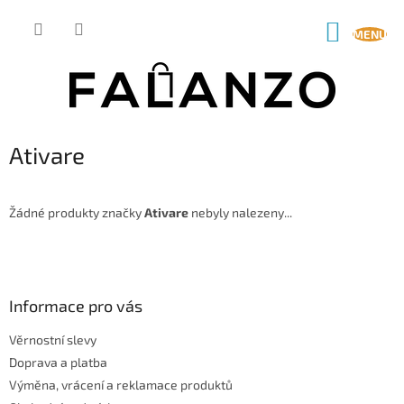
Přejít
na
NÁKUP
obsah
KOŠÍK
Ativare
Žádné produkty značky
Ativare
nebyly nalezeny...
Z
á
p
a
Informace pro vás
t
Věrnostní slevy
í
Doprava a platba
Výměna, vrácení a reklamace produktů