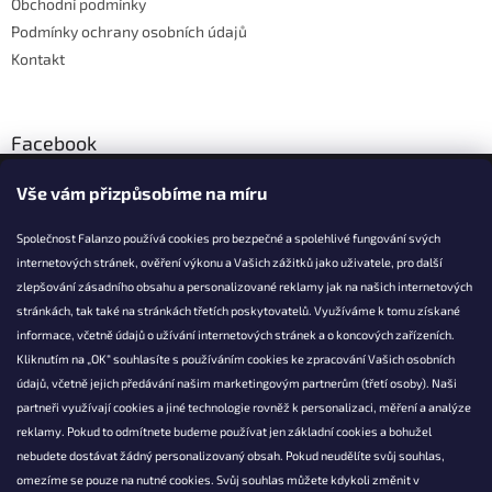
Obchodní podmínky
Podmínky ochrany osobních údajů
Kontakt
Facebook
Vše vám přizpůsobíme na míru
Společnost Falanzo používá cookies pro bezpečné a spolehlivé fungování svých
internetových stránek, ověření výkonu a Vašich zážitků jako uživatele, pro další
KONTAKT
zlepšování zásadního obsahu a personalizované reklamy jak na našich internetových
stránkách, tak také na stránkách třetích poskytovatelů. Využíváme k tomu získané
info@falanzo.cz
informace, včetně údajů o užívání internetových stránek a o koncových zařízeních.
Falanzo.cz
Kliknutím na „OK“ souhlasíte s používáním cookies ke zpracování Vašich osobních
FalanzoCZ
údajů, včetně jejich předávání našim marketingovým partnerům (třetí osoby). Naši
partneři využívají cookies a jiné technologie rovněž k personalizaci, měření a analýze
reklamy. Pokud to odmítnete budeme používat jen základní cookies a bohužel
nebudete dostávat žádný personalizovaný obsah. Pokud neudělíte svůj souhlas,
omezíme se pouze na nutné cookies. Svůj souhlas můžete kdykoli změnit v