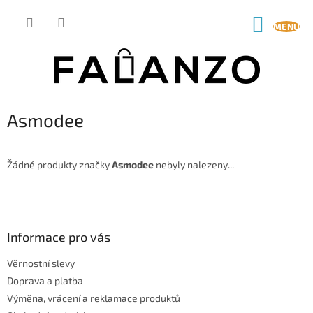
Přejít
na
NÁKUP
obsah
KOŠÍK
Asmodee
Žádné produkty značky
Asmodee
nebyly nalezeny...
Z
á
p
a
Informace pro vás
t
Věrnostní slevy
í
Doprava a platba
Výměna, vrácení a reklamace produktů