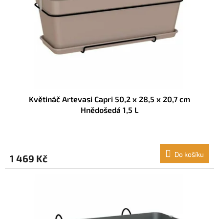
r
u
o
k
d
t
u
ů
k
t
ů
Květináč Artevasi Capri 50,2 x 28,5 x 20,7 cm
Hnědošedá 1,5 L
Do košíku
1 469 Kč