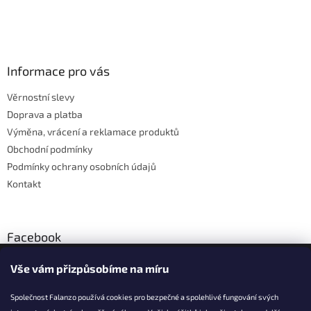
v
l
Z
á
á
d
p
a
a
Informace pro vás
c
t
í
Věrnostní slevy
í
p
Doprava a platba
r
v
Výměna, vrácení a reklamace produktů
k
Obchodní podmínky
y
Podmínky ochrany osobních údajů
v
ý
Kontakt
p
i
s
u
Facebook
Vše vám přizpůsobíme na míru
Společnost Falanzo používá cookies pro bezpečné a spolehlivé fungování svých