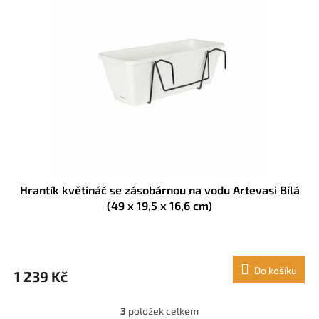
Hrantík květináč se zásobárnou na vodu Artevasi Bílá
(49 x 19,5 x 16,6 cm)
Do košíku
1 239 Kč
3
položek celkem
O