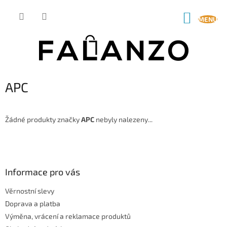
Přejít
na
NÁKUP
obsah
KOŠÍK
APC
Žádné produkty značky
APC
nebyly nalezeny...
Z
á
p
a
Informace pro vás
t
Věrnostní slevy
í
Doprava a platba
Výměna, vrácení a reklamace produktů