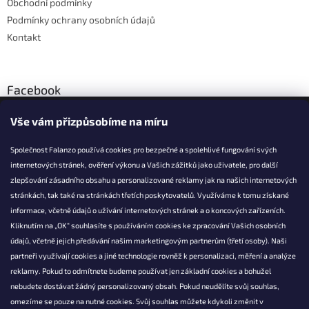
Obchodní podmínky
Podmínky ochrany osobních údajů
Kontakt
Facebook
Vše vám přizpůsobíme na míru
Společnost Falanzo používá cookies pro bezpečné a spolehlivé fungování svých
internetových stránek, ověření výkonu a Vašich zážitků jako uživatele, pro další
KONTAKT
zlepšování zásadního obsahu a personalizované reklamy jak na našich internetových
stránkách, tak také na stránkách třetích poskytovatelů. Využíváme k tomu získané
info@falanzo.cz
informace, včetně údajů o užívání internetových stránek a o koncových zařízeních.
Falanzo.cz
Kliknutím na „OK“ souhlasíte s používáním cookies ke zpracování Vašich osobních
FalanzoCZ
údajů, včetně jejich předávání našim marketingovým partnerům (třetí osoby). Naši
partneři využívají cookies a jiné technologie rovněž k personalizaci, měření a analýze
reklamy. Pokud to odmítnete budeme používat jen základní cookies a bohužel
nebudete dostávat žádný personalizovaný obsah. Pokud neudělíte svůj souhlas,
omezíme se pouze na nutné cookies. Svůj souhlas můžete kdykoli změnit v