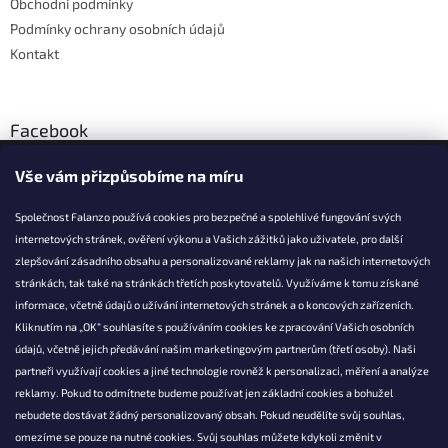
Obchodní podmínky
Podmínky ochrany osobních údajů
Kontakt
Facebook
Vše vám přizpůsobíme na míru
Společnost Falanzo používá cookies pro bezpečné a spolehlivé fungování svých
internetových stránek, ověření výkonu a Vašich zážitků jako uživatele, pro další
KONTAKT
zlepšování zásadního obsahu a personalizované reklamy jak na našich internetových
stránkách, tak také na stránkách třetích poskytovatelů. Využíváme k tomu získané
info@falanzo.cz
informace, včetně údajů o užívání internetových stránek a o koncových zařízeních.
Falanzo.cz
Kliknutím na „OK“ souhlasíte s používáním cookies ke zpracování Vašich osobních
FalanzoCZ
údajů, včetně jejich předávání našim marketingovým partnerům (třetí osoby). Naši
partneři využívají cookies a jiné technologie rovněž k personalizaci, měření a analýze
reklamy. Pokud to odmítnete budeme používat jen základní cookies a bohužel
nebudete dostávat žádný personalizovaný obsah. Pokud neudělíte svůj souhlas,
omezíme se pouze na nutné cookies. Svůj souhlas můžete kdykoli změnit v