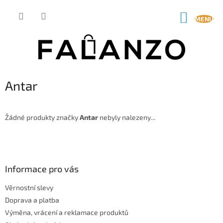
Přejít
na
NÁKUP
obsah
KOŠÍK
Antar
Žádné produkty značky
Antar
nebyly nalezeny...
Z
á
p
a
Informace pro vás
t
Věrnostní slevy
í
Doprava a platba
Výměna, vrácení a reklamace produktů