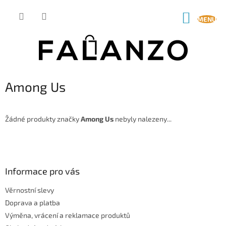
Přejít
na
NÁKUP
obsah
KOŠÍK
Among Us
Žádné produkty značky
Among Us
nebyly nalezeny...
Z
á
p
a
Informace pro vás
t
Věrnostní slevy
í
Doprava a platba
Výměna, vrácení a reklamace produktů