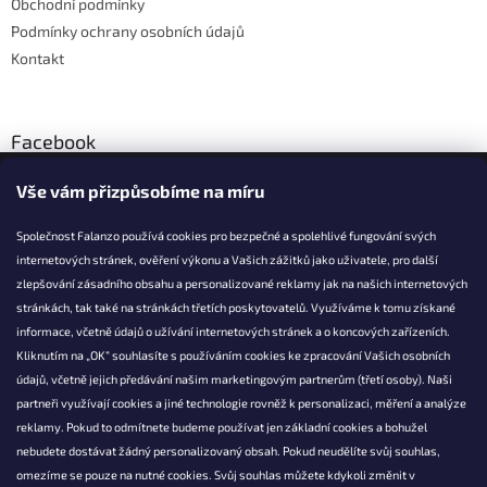
Obchodní podmínky
Podmínky ochrany osobních údajů
Kontakt
Facebook
Vše vám přizpůsobíme na míru
Společnost Falanzo používá cookies pro bezpečné a spolehlivé fungování svých
internetových stránek, ověření výkonu a Vašich zážitků jako uživatele, pro další
KONTAKT
zlepšování zásadního obsahu a personalizované reklamy jak na našich internetových
stránkách, tak také na stránkách třetích poskytovatelů. Využíváme k tomu získané
info@falanzo.cz
informace, včetně údajů o užívání internetových stránek a o koncových zařízeních.
Falanzo.cz
Kliknutím na „OK“ souhlasíte s používáním cookies ke zpracování Vašich osobních
FalanzoCZ
údajů, včetně jejich předávání našim marketingovým partnerům (třetí osoby). Naši
partneři využívají cookies a jiné technologie rovněž k personalizaci, měření a analýze
reklamy. Pokud to odmítnete budeme používat jen základní cookies a bohužel
nebudete dostávat žádný personalizovaný obsah. Pokud neudělíte svůj souhlas,
omezíme se pouze na nutné cookies. Svůj souhlas můžete kdykoli změnit v