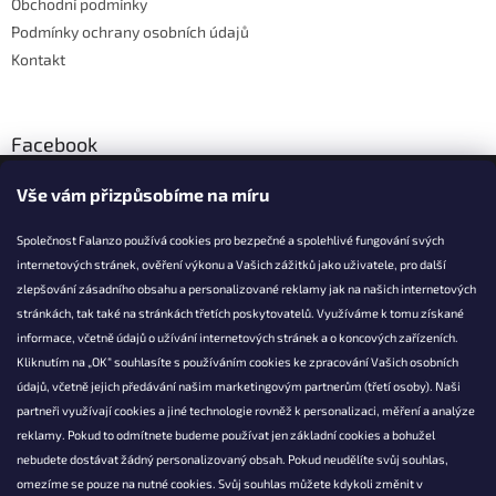
Obchodní podmínky
Podmínky ochrany osobních údajů
Kontakt
Facebook
Vše vám přizpůsobíme na míru
Společnost Falanzo používá cookies pro bezpečné a spolehlivé fungování svých
internetových stránek, ověření výkonu a Vašich zážitků jako uživatele, pro další
KONTAKT
zlepšování zásadního obsahu a personalizované reklamy jak na našich internetových
stránkách, tak také na stránkách třetích poskytovatelů. Využíváme k tomu získané
info@falanzo.cz
informace, včetně údajů o užívání internetových stránek a o koncových zařízeních.
Falanzo.cz
Kliknutím na „OK“ souhlasíte s používáním cookies ke zpracování Vašich osobních
FalanzoCZ
údajů, včetně jejich předávání našim marketingovým partnerům (třetí osoby). Naši
partneři využívají cookies a jiné technologie rovněž k personalizaci, měření a analýze
reklamy. Pokud to odmítnete budeme používat jen základní cookies a bohužel
nebudete dostávat žádný personalizovaný obsah. Pokud neudělíte svůj souhlas,
omezíme se pouze na nutné cookies. Svůj souhlas můžete kdykoli změnit v