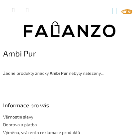
Přejít
na
NÁKUP
obsah
KOŠÍK
Ambi Pur
Žádné produkty značky
Ambi Pur
nebyly nalezeny...
Z
á
p
a
Informace pro vás
t
Věrnostní slevy
í
Doprava a platba
Výměna, vrácení a reklamace produktů